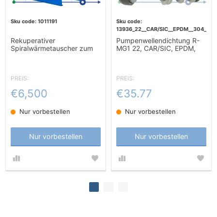
1011191
13936_22__CAR/SIC__EPDM__304__G6
Rekuperativer
Pumpenwellendichtung R-
Spiralwärmetauscher zum
MG1 22, CAR/SIC, EPDM,
Erhitzen von Würze 10m2
304, G60
PREIS:
PREIS:
€6,500
€35.77
Nur vorbestellen
Nur vorbestellen
Nur vorbestellen
Nur vorbestellen