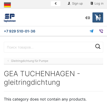
€
Sign up
Log in
0
€0
+7 929 510-01-36
Gleitringdichtung für Pumpe
GEA TUCHENHAGEN -
gleitringdichtung
This category does not contain any products.