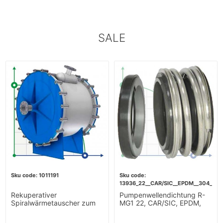
SALE
1011191
13936_22__CAR/SIC__EPDM__304__G6
Rekuperativer
Pumpenwellendichtung R-
Spiralwärmetauscher zum
MG1 22, CAR/SIC, EPDM,
Erhitzen von Würze 10m2
304, G60