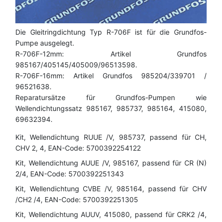
Die Gleitringdichtung Typ R-706F ist für die Grundfos-
Pumpe ausgelegt.
R-706F-12mm: Artikel Grundfos
985167/405145/405009/96513598.
R-706F-16mm: Artikel Grundfos 985204/339701 /
96521638.
Reparatursätze für Grundfos-Pumpen wie
Wellendichtungssatz 985167, 985737, 985164, 415080,
69632394.
Kit, Wellendichtung RUUE /V, 985737, passend für CH,
CHV 2, 4, EAN-Code: 5700392254122
Kit, Wellendichtung AUUE /V, 985167, passend für CR (N)
2/4, EAN-Code: 5700392251343
Kit, Wellendichtung CVBE /V, 985164, passend für CHV
/CH2 /4, EAN-Code: 5700392251305
Kit, Wellendichtung AUUV, 415080, passend für CRK2 /4,