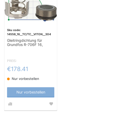
14558_16__TC/TC__VITON__304
Gleitringdichtung für
Grundfos R-706F 16,
TC/TC, VITON, 304
PREIS:
€178.41
Nur vorbestellen
Nur vorbestellen