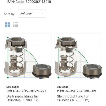
EAN-Code: 5700392118219
Sort by:
14558_12__TC/TC__VITON__304
14558_12__TC/TC__VITON__316
Gleitringdichtung für
Gleitringdichtung für
Grundfos R-706F 12,
Grundfos R-706F 12,
TC/TC, VITON, 304
TC/TC, VITON, 316