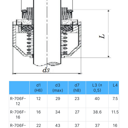
d1
d3
d7
L3 (±
L4
(H6)
(max)
(h8)
0,5)
R-706F-
12
29
23
40
7.5
12
R-706F-
16
34
27
38.6
11.5
16
R-706F-
22
43
37
37
16