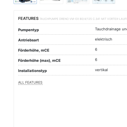
FEATURES
TAUCHPUMPE DRENO VM-EX 80/4/125 C.341 MIT VORTEX-LAU
Tauchdrainage un
Pumpentyp
elektrisch
Antriebsart
6
Förderhöhe, mCE
6
Förderhöhe (max), mCE
vertikal
Installationstyp
ALL FEATURES