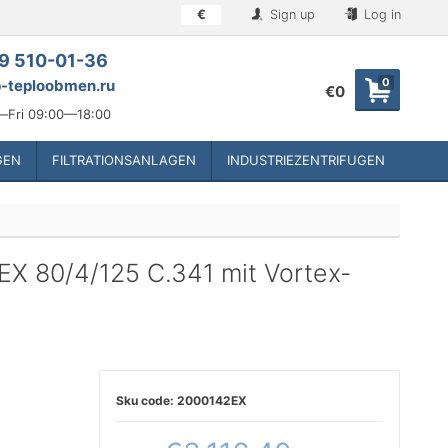
€
Sign up
Log in
9 510-01-36
0
-teploobmen.ru
€0
Fri 09:00—18:00
GEN
FILTRATIONSANLAGEN
INDUSTRIEZENTRIFUGEN
 80/4/125 C.341 mit Vortex-
2000142EX