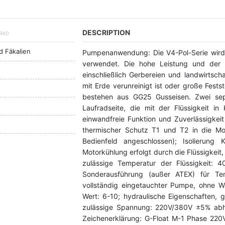
DESCRIPTION
FRAD
d Fäkalien
Pumpenanwendung: Die V4-Pol-Serie wird
verwendet. Die hohe Leistung und der b
einschließlich Gerbereien und landwirtsc
mit Erde verunreinigt ist oder große Fests
bestehen aus GG25 Gusseisen. Zwei sepa
Laufradseite, die mit der Flüssigkeit i
einwandfreie Funktion und Zuverlässigkeit
thermischer Schutz T1 und T2 in die Mot
Bedienfeld angeschlossen); Isolierung
Motorkühlung erfolgt durch die Flüssigkeit
zulässige Temperatur der Flüssigkeit: 4
Sonderausführung (außer ATEX) für Tem
vollständig eingetauchter Pumpe, ohne W
Wert: 6-10; hydraulische Eigenschaften, g
zulässige Spannung: 220V/380V ±5% abh
Zeichenerklärung: G-Float M-1 Phase 22