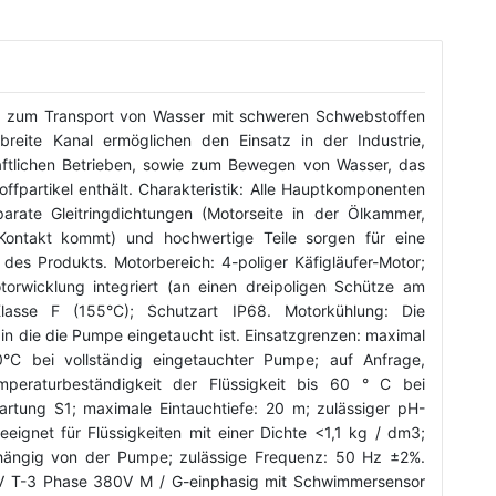
 zum Transport von Wasser mit schweren Schwebstoffen
reite Kanal ermöglichen den Einsatz in der Industrie,
haftlichen Betrieben, sowie zum Bewegen von Wasser, das
toffpartikel enthält. Charakteristik: Alle Hauptkomponenten
rate Gleitringdichtungen (Motorseite in der Ölkammer,
n Kontakt kommt) und hochwertige Teile sorgen für eine
 des Produkts. Motorbereich: 4-poliger Käfigläufer-Motor;
orwicklung integriert (an einen dreipoligen Schütze am
 Klasse F (155°C); Schutzart IP68. Motorkühlung: Die
, in die die Pumpe eingetaucht ist. Einsatzgrenzen: maximal
0°C bei vollständig eingetauchter Pumpe; auf Anfrage,
peraturbeständigkeit der Flüssigkeit bis 60 ° C bei
artung S1; maximale Eintauchtiefe: 20 m; zulässiger pH-
eeignet für Flüssigkeiten mit einer Dichte <1,1 kg / dm3;
ängig von der Pumpe; zulässige Frequenz: 50 Hz ±2%.
0V T-3 Phase 380V M / G-einphasig mit Schwimmersensor