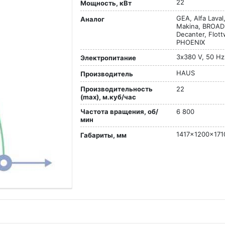
22
Мощность, кВт
GEA, Alfa Lava
Аналог
Makina, BROAD
Decanter, Flot
PHOENIX
3х380 V, 50 Hz
Электропитание
HAUS
Производитель
Производительность
22
(max), м.куб/час
Частота вращения, об/
6 800
мин
1417x1200x171
Габариты, мм