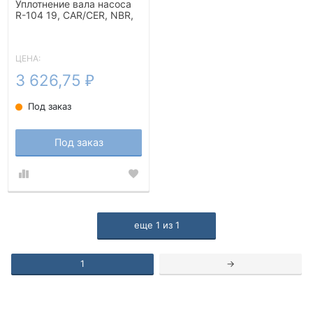
Уплотнение вала насоса
R-104 19, CAR/CER, NBR,
304
ЦЕНА:
3 626,75
₽
Под заказ
Под заказ
еще
1
из
1
1
→