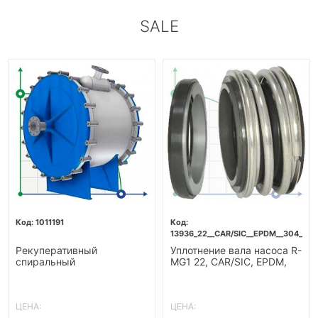
SALE
1011191
13936_22__CAR/SIC__EPDM__304__G6
Рекуперативный
Уплотнение вала насоса R-
спиральный
MG1 22, CAR/SIC, EPDM,
теплообменник подогрева
304, G60
бражки-10м2
ЦЕНА:
ЦЕНА: