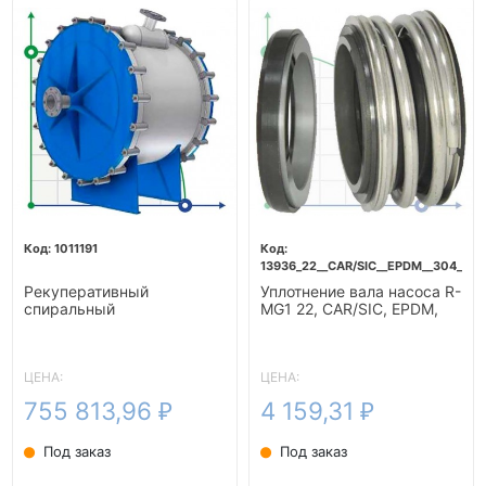
1011191
13936_22__CAR/SIC__EPDM__304__G6
Рекуперативный
Уплотнение вала насоса R-
спиральный
MG1 22, CAR/SIC, EPDM,
теплообменник подогрева
304, G60
бражки-10м2
ЦЕНА:
ЦЕНА:
755 813,96
4 159,31
₽
₽
Под заказ
Под заказ