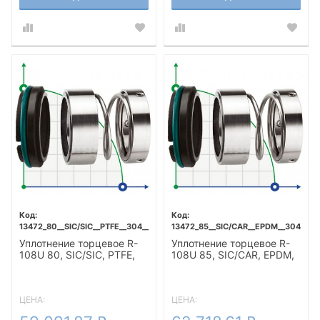
13472_80__SIC/SIC__PTFE__304__T5F
13472_85__SIC/CAR__EPDM__304__T5
Уплотнение торцевое R-
Уплотнение торцевое R-
108U 80, SIC/SIC, PTFE,
108U 85, SIC/CAR, EPDM,
304, T5F
304, T5F
ЦЕНА:
ЦЕНА: