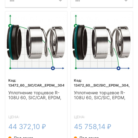
13472_60__SIC/CAR__EPDM__304__T5F
13472_60__SIC/SIC__EPDM__304__T5F
Уплотнение торцевое R-
Уплотнение торцевое R-
108U 60, SIC/CAR, EPDM,
108U 60, SIC/SIC, EPDM,
304, T5F
304, T5F
ЦЕНА:
ЦЕНА:
44 372,10
45 758,14
₽
₽
Под заказ
Под заказ