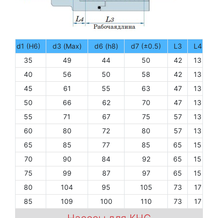
d1 (H6)
d3 (Max)
d6 (h8)
d7 (±0.5)
L3
L4
35
49
44
50
42
13
40
56
50
58
42
13
45
61
55
63
47
13
50
66
62
70
47
13
55
71
67
75
57
13
60
80
72
80
57
13
65
85
77
85
65
15
70
90
84
92
65
15
75
99
87
97
65
15
80
104
95
105
73
17
85
109
100
110
73
17