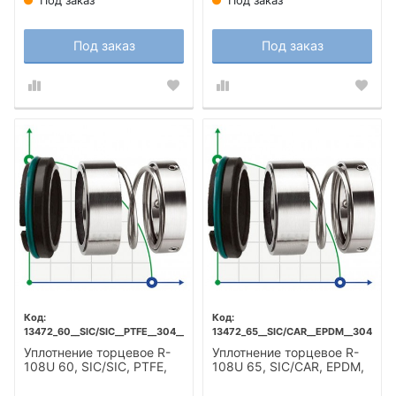
Под заказ
Под заказ
13472_60__SIC/SIC__PTFE__304__T5F
13472_65__SIC/CAR__EPDM__304__T5
Уплотнение торцевое R-
Уплотнение торцевое R-
108U 60, SIC/SIC, PTFE,
108U 65, SIC/CAR, EPDM,
304, T5F
304, T5F