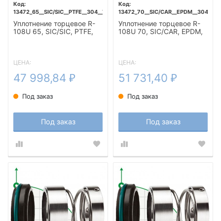
13472_65__SIC/SIC__PTFE__304__T5F
13472_70__SIC/CAR__EPDM__304__T5
Уплотнение торцевое R-
Уплотнение торцевое R-
108U 65, SIC/SIC, PTFE,
108U 70, SIC/CAR, EPDM,
304, T5F
304, T5F
ЦЕНА:
ЦЕНА:
47 998,84
51 731,40
₽
₽
Под заказ
Под заказ
Под заказ
Под заказ