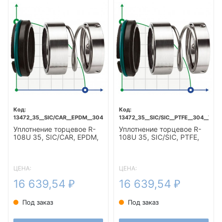
13472_35__SIC/CAR__EPDM__304__T5F
13472_35__SIC/SIC__PTFE__304__T5F
Уплотнение торцевое R-
Уплотнение торцевое R-
108U 35, SIC/CAR, EPDM,
108U 35, SIC/SIC, PTFE,
304, T5F
304, T5F
ЦЕНА:
ЦЕНА:
16 639,54
16 639,54
₽
₽
Под заказ
Под заказ