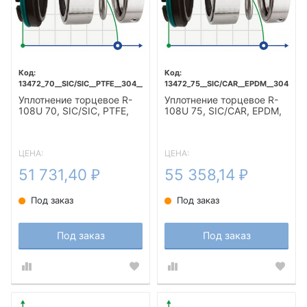
13472_70__SIC/SIC__PTFE__304__T5F
13472_75__SIC/CAR__EPDM__304__T5
Уплотнение торцевое R-
Уплотнение торцевое R-
108U 70, SIC/SIC, PTFE,
108U 75, SIC/CAR, EPDM,
304, T5F
304, T5F
ЦЕНА:
ЦЕНА:
51 731,40
55 358,14
₽
₽
Под заказ
Под заказ
Под заказ
Под заказ