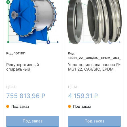
1011191
13936_22__CAR/SIC__EPDM__304__G6
Рекуперативный
Уплотнение вала насоса R-
спиральный
MG1 22, CAR/SIC, EPDM,
теплообменник подогрева
304, G60
бражки-10м2
ЦЕНА:
ЦЕНА:
755 813,96
4 159,31
₽
₽
Под заказ
Под заказ
Под заказ
Под заказ