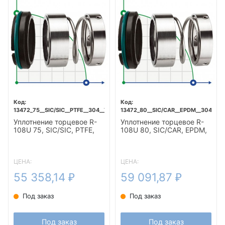
13472_75__SIC/SIC__PTFE__304__T5F
13472_80__SIC/CAR__EPDM__304__T5
Уплотнение торцевое R-
Уплотнение торцевое R-
108U 75, SIC/SIC, PTFE,
108U 80, SIC/CAR, EPDM,
304, T5F
304, T5F
ЦЕНА:
ЦЕНА:
55 358,14
59 091,87
₽
₽
Под заказ
Под заказ
Под заказ
Под заказ