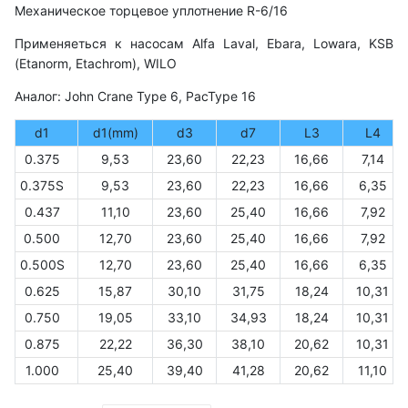
Механическое торцевое уплотнение R-6/16
Применяеться к насосам Alfa Laval, Ebara, Lowara, KSB
(Etanorm, Etachrom), WILO
Аналог: John Crane Type 6, PacType 16
d1
d1(mm)
d3
d7
L3
L4
0.375
9,53
23,60
22,23
16,66
7,14
0.375S
9,53
23,60
22,23
16,66
6,35
0.437
11,10
23,60
25,40
16,66
7,92
0.500
12,70
23,60
25,40
16,66
7,92
0.500S
12,70
23,60
25,40
16,66
6,35
0.625
15,87
30,10
31,75
18,24
10,31
0.750
19,05
33,10
34,93
18,24
10,31
0.875
22,22
36,30
38,10
20,62
10,31
1.000
25,40
39,40
41,28
20,62
11,10