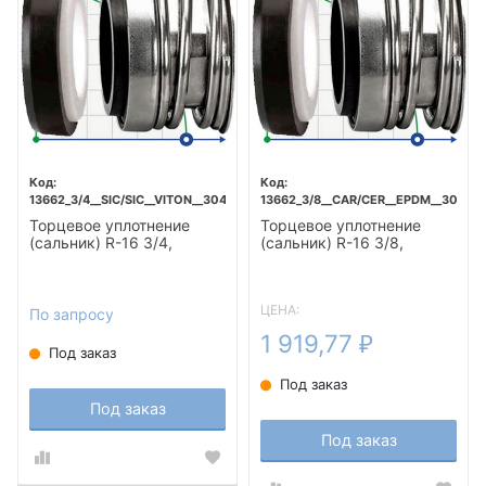
13662_3/4__SIC/SIC__VITON__304
13662_3/8__CAR/CER__EPDM__304
Торцевое уплотнение
Торцевое уплотнение
(сальник) R-16 3/4,
(сальник) R-16 3/8,
SIC/SIC, VITON, 304
CAR/CER, EPDM, 304
ЦЕНА:
По запросу
1 919,77
₽
Под заказ
Под заказ
Под заказ
Под заказ