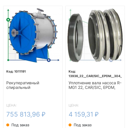
1011191
13936_22__CAR/SIC__EPDM__304__G6
Рекуперативный
Уплотнение вала насоса R-
спиральный
MG1 22, CAR/SIC, EPDM,
теплообменник подогрева
304, G60
бражки-10м2
ЦЕНА:
ЦЕНА:
755 813,96
4 159,31
₽
₽
Под заказ
Под заказ