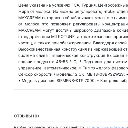
Цена указана на условиях FCA, Турция. Центробежные
жира от молока. Их можно регулировать, чтобы отде
MAXCREAM осторожно обрабатывают молоко с наимень
от молока это позволяет регулировать концентра
MAXCREAM могут достичь широкого диапазона конце
стандартизации MILKOTUNE, а также клапанов против
частиц, а также при обезжиривании. Благодаря свое
Высококачественная конструкция из нержавеющей ста
система слива Гигиеническая конструкция Высокая э
подачи продукта: 45-55 ° C; * Подходит для систем
управление: автоматическое; • Тип тяжелого фазового
Сенсор скорости / модель:/ SICK IME 18-08BPSZW2S; •
• Модель дисплея: SIEMENS-KTP 7000; • Контроль виб
ОТЗЫВЫ (0)
Чтобы добавить отзыв, пожалуйста,
зарегистрируйтесь
и