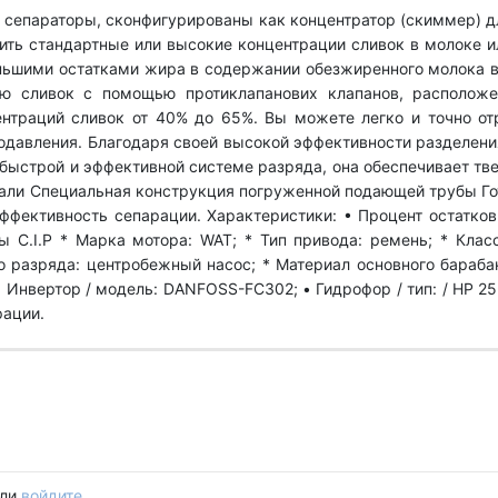
 сепараторы, сконфигурированы как концентратор (скиммер) дл
лить стандартные или высокие концентрации сливок в молоке и
шими остатками жира в содержании обезжиренного молока в 
цию сливок с помощью протиклапанових клапанов, располож
нтраций сливок от 40% до 65%. Вы можете легко и точно от
одавления. Благодаря своей высокой эффективности разделен
й быстрой и эффективной системе разряда, она обеспечивает 
ли Специальная конструкция погруженной подающей трубы Гото
ффективность сепарации. Характеристики: • Процент остатко
ы C.I.P * Марка мотора: WAT; * Тип привода: ремень; * Класс
 разряда: центробежный насос; * Материал основного барабана
 Инвертор / модель: DANFOSS-FC302; • Гидрофор / тип: / HP 25
рации.
ли
войдите