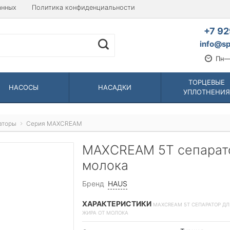
анных
Политика конфиденциальности
+7 92
info@sp
Пн—
ТОРЦЕВЫЕ
НАСОСЫ
НАСАДКИ
УПЛОТНЕНИЯ
аторы
Серия MAXCREAM
MAXCREAM 5T сепарато
молока
Бренд
HAUS
ХАРАКТЕРИСТИКИ
MAXCREAM 5T СЕПАРАТОР Д
ЖИРА ОТ МОЛОКА