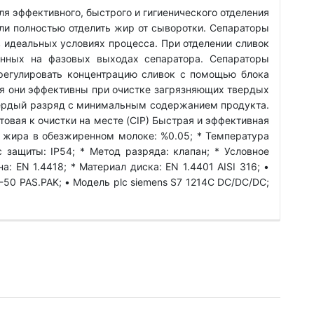
я эффективного, быстрого и гигиенического отделения
ли полностью отделить жир от сыворотки. Сепараторы
идеальных условиях процесса. При отделении сливок
енных на фазовых выходах сепаратора. Сепараторы
регулировать концентрацию сливок с помощью блока
ия они эффективны при очистке загрязняющих твердых
твердый разряд с минимальным содержанием продукта.
вая к очистки на месте (CIP) Быстрая и эффективная
в жира в обезжиренном молоке: %0.05; * Температура
 защиты: IP54; * Метод разряда: клапан; * Условное
: EN 1.4418; * Материал диска: EN 1.4401 AISI 316; •
-50 PAS.PAK; • Модель plc siemens S7 1214C DC/DC/DC;