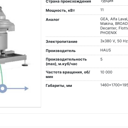
Турция
Страна происхождения
11
Мощность, кВт
GEA, Alfa Lava
Аналог
Makina, BROAD
Decanter, Flot
PHOENIX
3х380 V, 50 Hz
Электропитание
HAUS
Производитель
Производительность
5
(max), м.куб/час
Частота вращения, об/
10 000
мин
1460x1700x19
Габариты, мм