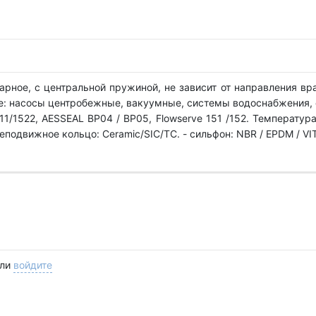
арное, с центральной пружиной, не зависит от направления вр
е: насосы центробежные, вакуумные, системы водоснабжения, 
11/1522, AESSEAL BP04 / BP05, Flowserve 151 /152. Температур
подвижное кольцо: Ceramic/SIC/TC. - сильфон: NBR / EPDM / VI
ли
войдите