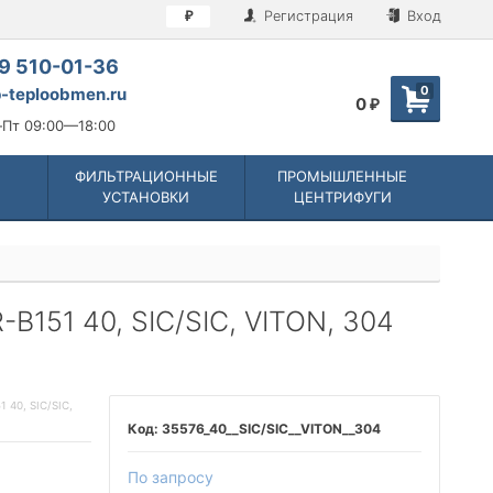
Регистрация
Вход
₽
9 510-01-36
0
-teploobmen.ru
0
₽
Пт 09:00—18:00
ФИЛЬТРАЦИОННЫЕ
ПРОМЫШЛЕННЫЕ
УСТАНОВКИ
ЦЕНТРИФУГИ
B151 40, SIC/SIC, VITON, 304
40, SIC/SIC,
35576_40__SIC/SIC__VITON__304
По запросу