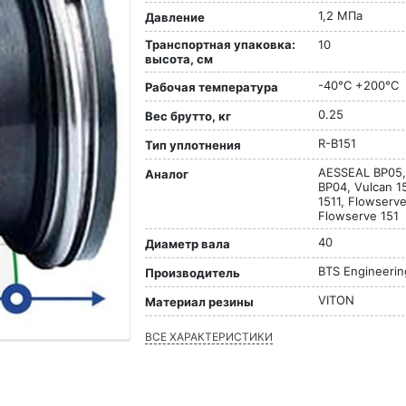
1,2 МПа
Давление
Транспортная упаковка:
10
высота, см
-40°C +200°C
Рабочая температура
0.25
Вес брутто, кг
R-B151
Тип уплотнения
AESSEAL BP05
Аналог
BP04, Vulcan 1
1511, Flowserve
Flowserve 151
40
Диаметр вала
BTS Engineerin
Производитель
VITON
Материал резины
ВСЕ ХАРАКТЕРИСТИКИ