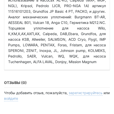
использование в насосах AL-KO, Calpeda (MXP, MGP,
NGL), Kripsol, Pedrolo (JCR, PRO-NGA 1A) артикул
11516101203, Grundfos JP Basic 4 PT, PACKO, и других.
Аналог механических уплотнений: Burgmann BT-AR,
AESSEAL B01, Vulcan 18, Anga C10, Герметика М212.NC.
Торцевое уплотнение для насоса Wilo,
К,КМ,Х,АХ,АХП,АХ, Calpeda, DAB,Ebara, Grundfos, для
насоса KSB, Allweiler, SALMSON, ACD Cryo, Flygt, IMP
Pumps, LOWARA, PENTAX, Foras, Fristam, для насоса
SPERONI, ZENIT, Inoxpa, JL, Johnson pump, KOLMEKS,
Pedrollo, SAER, Vulcan, WQ, WQK, для насоса
Тuchenhagen, ALFA LAVAL, Donjoy, Mission Magnum
ОТЗЫВЫ (0)
Чтобы добавить отзыв, пожалуйста,
зарегистрируйтесь
или
войдите