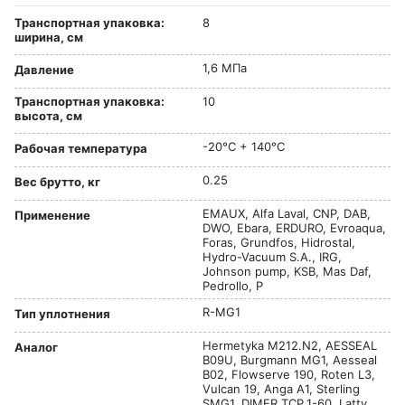
Транспортная упаковка:
8
ширина, см
1,6 МПа
Давление
Транспортная упаковка:
10
высота, см
-20°C + 140°C
Рабочая температура
0.25
Вес брутто, кг
EMAUX, Alfa Laval, CNP, DAB,
Применение
DWO, Ebara, ERDURO, Evroaqua,
Foras, Grundfos, Hidrostal,
Hydro-Vacuum S.A., IRG,
Johnson pump, KSB, Mas Daf,
Pedrollo, P
R-MG1
Тип уплотнения
Hermetyka M212.N2, AESSEAL
Аналог
B09U, Burgmann MG1, Aesseal
B02, Flowserve 190, Roten L3,
Vulcan 19, Anga A1, Sterling
SMG1, DIMER TCP.1-60, Latty