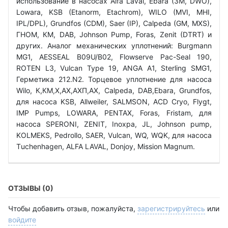
использование в насосах Alfa Laval, Ebara (3M, DWO),
Lowara, KSB (Etanorm, Etachrom), WILO (MVI, MHI,
IPL/DPL), Grundfos (CDM), Saer (IP), Calpeda (GM, MXS),
ГНОМ, КМ, DAB, Johnson Pump, Foras, Zenit (DTRT) и
других. Аналог механических уплотнений: Burgmann
MG1, AESSEAL B09U/B02, Flowserve Pac-Seal 190,
ROTEN L3, Vulcan Type 19, ANGA A1, Sterling SMG1,
Герметика 212.N2. Торцевое уплотнение для насоса
Wilo, К,КМ,Х,АХ,АХП,АХ, Calpeda, DAB,Ebara, Grundfos,
для насоса KSB, Allweiler, SALMSON, ACD Cryo, Flygt,
IMP Pumps, LOWARA, PENTAX, Foras, Fristam, для
насоса SPERONI, ZENIT, Inoxpa, JL, Johnson pump,
KOLMEKS, Pedrollo, SAER, Vulcan, WQ, WQK, для насоса
Тuchenhagen, ALFA LAVAL, Donjoy, Mission Magnum.
ОТЗЫВЫ (0)
Чтобы добавить отзыв, пожалуйста,
зарегистрируйтесь
или
войдите