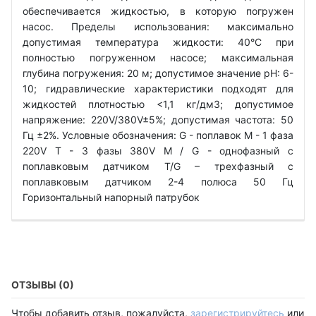
обеспечивается жидкостью, в которую погружен
насос. Пределы использования: максимально
допустимая температура жидкости: 40°C при
полностью погруженном насосе; максимальная
глубина погружения: 20 м; допустимое значение рН: 6-
10; гидравлические характеристики подходят для
жидкостей плотностью <1,1 кг/дм3; допустимое
напряжение: 220V/380V±5%; допустимая частота: 50
Гц ±2%. Условные обозначения: G - поплавок М - 1 фаза
220V Т - 3 фазы 380V M / G - однофазный с
поплавковым датчиком T/G – трехфазный с
поплавковым датчиком 2-4 полюса 50 Гц
Горизонтальный напорный патрубок
ОТЗЫВЫ (0)
Чтобы добавить отзыв, пожалуйста,
зарегистрируйтесь
или