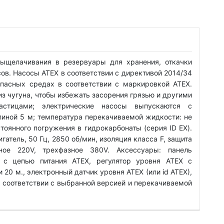
выщелачивания в резервуары для хранения, откачки
сов. Насосы ATEX в соответствии с директивой 2014/34
опасных средах в соответствии с маркировкой ATEX.
из чугуна, чтобы избежать засорения грязью и другими
стицами; электрические насосы выпускаются с
иной 5 м; температура перекачиваемой жидкости: не
стоянного погружения в гидрокарбонаты (серия ID EX).
атель, 50 Гц, 2850 об/мин, изоляция класса F, защита
ное 220V, трехфазное 380V. Аксессуары: панель
 с цепью питания ATEX, регулятор уровня ATEX с
 20 м., электронный датчик уровня ATEX (или id ATEX),
в соответствии с выбранной версией и перекачиваемой