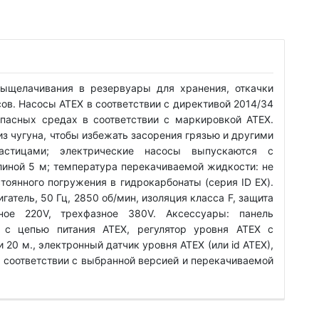
выщелачивания в резервуары для хранения, откачки
сов. Насосы ATEX в соответствии с директивой 2014/34
опасных средах в соответствии с маркировкой ATEX.
из чугуна, чтобы избежать засорения грязью и другими
стицами; электрические насосы выпускаются с
иной 5 м; температура перекачиваемой жидкости: не
стоянного погружения в гидрокарбонаты (серия ID EX).
атель, 50 Гц, 2850 об/мин, изоляция класса F, защита
ное 220V, трехфазное 380V. Аксессуары: панель
 с цепью питания ATEX, регулятор уровня ATEX с
 20 м., электронный датчик уровня ATEX (или id ATEX),
в соответствии с выбранной версией и перекачиваемой