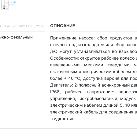
ОПИСАНИЕ
X ATEX DERBY EX 75, 220V
ажно-фекальный
Применение насоса: сбор продуктов 
сточных вод из колодцев или сбор запа
/ЕС могут устанавливаться во взрыво
Особенности: открытое рабочее колесо 
взвешенными мелкими твердыми ча
включенным электрическим кабелем дл
более + 40 °C; доступна версия для по
Двигатель: 2-полюсный асинхронный двиг
IP68, рабочее напряжение: однофаз
управления, искробезопасный модуль
электрическим кабелем длиной 5, 10 или
электрический кабель для соединения 
жидкостью.