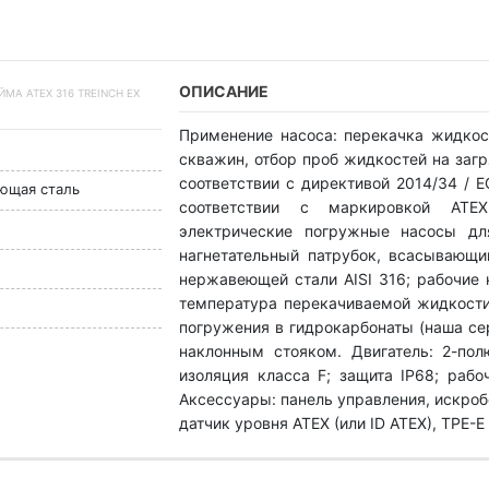
ОПИСАНИЕ
А ATEX 316 TREINCH EX
Применение насоса: перекачка жидкос
скважин, отбор проб жидкостей на заг
соответствии с директивой 2014/34 / 
еющая сталь
соответствии с маркировкой ATEX
электрические погружные насосы дл
нагнетательный патрубок, всасывающи
нержавеющей стали AISI 316; рабочие 
температура перекачиваемой жидкости:
погружения в гидрокарбонаты (наша сер
наклонным стояком. Двигатель: 2-пол
изоляция класса F; защита IP68; рабо
Аксессуары: панель управления, искро
датчик уровня ATEX (или ID ATEX), TPE-E