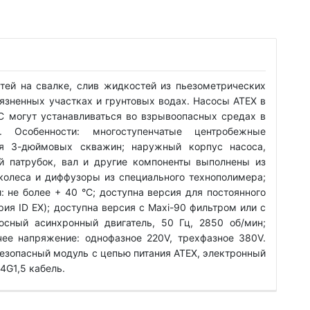
тей на свалке, слив жидкостей из пьезометрических
рязненных участках и грунтовых водах. Насосы ATEX в
ЕС могут устанавливаться во взрывоопасных средах в
. Особенности: многоступенчатые центробежные
я 3-дюймовых скважин; наружный корпус насоса,
й патрубок, вал и другие компоненты выполнены из
колеса и диффузоры из специального технополимера;
 не более + 40 °C; доступна версия для постоянного
ия ID EX); доступна версия с Maxi-90 фильтром или с
юсный асинхронный двигатель, 50 Гц, 2850 об/мин;
чее напряжение: однофазное 220V, трехфазное 380V.
безопасный модуль с цепью питания ATEX, электронный
 4G1,5 кабель.