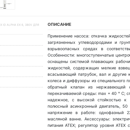
ОПИСАНИЕ
ID ALPHA EX 6, 380V ДЛЯ
Применение насоса: откачка жидкостей
загрязненных углеводородами и грун
взрывоопасных средах в соответств
Особенности: многоступенчатые цент
оснащены системой плавающих рабочих
жидкостей, содержащих мелкие взвеш
всасывающий патрубок, вал и другие 
колеса и диффузоры из специального п
обратный клапан из нержавеющей с
перекачиваемой среды: max + 40 ° C; 
надежное, с высокой стойкостью к и
полюсный асинхронный двигатель, 50 Г
напряжение в работе: однофазный 22
масляной ванне. Аксессуары: электри
питания ATEX; регулятор уровня ATEX 