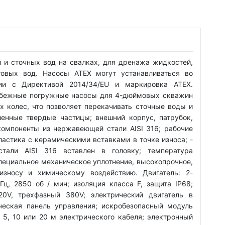
 и сточных вод на свалках, для дренажа жидкостей,
товых вод. Насосы ATEX могут устанавливаться во
ии с Директивой 2014/34/EU и маркировка ATEX.
робежные погружные насосы для 4-дюймовых скважин
 колес, что позволяет перекачивать сточные воды и
енные твердые частицы; внешний корпус, патрубок,
компоненты из нержавеющей стали AISI 316; рабочие
ластика с керамическими вставками в точке износа; -
тали AISI 316 вставлен в головку; температура
специальное механическое уплотнение, высокопрочное,
зносу и химическому воздействию. Двигатель: 2-
ц, 2850 об / мин; изоляция класса F, защита IP68;
0V, трехфазный 380V; электрический двигатель в
ческая панель управления; искробезопасный модуль
с 5, 10 или 20 м электрического кабеля; электронный