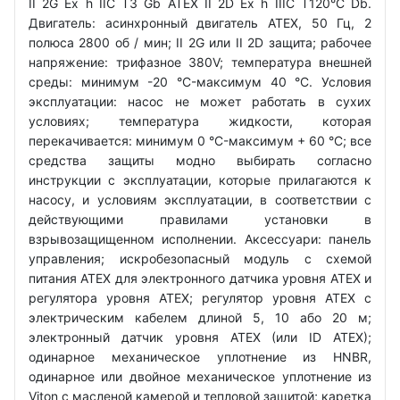
II 2G Ex h IIC T3 Gb ATEX II 2D Ex h IIIC T120°C Db.
Двигатель: асинхронный двигатель ATEX, 50 Гц, 2
полюса 2800 об / мин; II 2G или II 2D защита; рабочее
напряжение: трифазное 380V; температура внешней
среды: минимум -20 °C-максимум 40 °C. Условия
эксплуатации: насос не может работать в сухих
условиях; температура жидкости, которая
перекачивается: минимум 0 °C-максимум + 60 °C; все
средства защиты модно выбирать согласно
инструкции с эксплуатации, которые прилагаются к
насосу, и условиям эксплуатации, в соответствии с
действующими правилами установки в
взрывозащищенном исполнении. Аксессуари: панель
управления; искробезопасный модуль с схемой
питания ATEX для электронного датчика уровня ATEX и
регулятора уровня ATEX; регулятор уровня ATEX с
электрическим кабелем длиной 5, 10 або 20 м;
электронный датчик уровня ATEX (или ID ATEX);
одинарное механическое уплотнение из HNBR,
одинарное или двойное механическое уплотнение из
Viton с масленой камерой и тепловой защитой; каретка