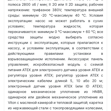
полюса 2800 об / мин; II 2G или II 2D защита; рабочее
напряжение: трифазное 380V; температура внешней
среды: минимум -20 °C-максимум 40 °C. Условия
эксплуатации: насос не может работать в сухих
условиях; температура жидкости, которая
перекачивается: минимум 0 °C-максимум + 60 °C; все
средства защиты модно выбирать согласно
инструкции с эксплуатации, которые прилагаются к
насосу, и условиям эксплуатации, в соответствии с
действующими правилами установки в
взрывозащищенном исполнении. Аксессуари: панель
управления; искробезопасный модуль с схемой
питания ATEX для электронного датчика уровня ATEX и
регулятора уровня ATEX; регулятор уровня ATEX с
электрическим кабелем длиной 5, 10 або 20 м;
электронный датчик уровня ATEX (или ID ATEX);
одинарное механическое уплотнение из HNBR,
одинарное или двойное механическое уплотнение из
Viton с масленой камерой и тепловой защитой; каретка
из нержавеющей стали с токопроводящими колесами,