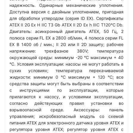
надежность. Одинарные механические уплотнения.
Доступна версия с двойным уплотнением, пригодная
для обработки углеродом (серия ID EX). Сертификаты
ATEX II 2G Ex H IIC T3 Gb ATEX II 2D Ex h IIIC T120°C Db.
Двигатель: асинхронный двигатель ATEX, 50 Гц, 2
полюса серии FL EX a 2800 об/мин, 4 полюса серии FL
EX B 1400 об / мин.; II 2G или II 2D защиту; рабочее
напряжение: трехфазное 380V; температура
окружающей среды: минимум -20 °C максимум + 40
°C. Условия эксплуатации: насосы не могут работать в
сухих условиях; температура перекачиваемой
жидкости: минимум 0 °C максимум + 120 °C; все
средства защиты могут быть выбраны в соответствии
с инструкциями по эксплуатации, которые
прилагаются к насосу, и условиями эксплуатации,
согласно действующих правил установки во
взрывоопасной среде. Аксессуары: панель
управления; искробезопасный модуль со схемой
питания ATEX для электронного датчика уровня ATEX и
регулятора уровня ATEX; регулятор уровня ATEX с