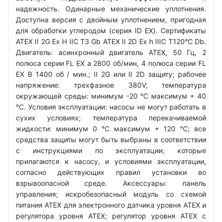
надежность. Одинарные механические уплотнения.
Доступна версия с двойным уплотнением, пригодная
для обработки углеродом (серия ID EX). Сертификаты
ATEX II 2G Ex H IIC T3 Gb ATEX II 2D Ex h IIIC T120°C Db.
Двигатель: асинхронный двигатель ATEX, 50 Гц, 2
полюса серии FL EX a 2800 об/мин, 4 полюса серии FL
EX B 1400 об / мин.; II 2G или II 2D защиту; рабочее
напряжение: трехфазное 380V; температура
окружающей среды: минимум -20 °C максимум + 40
°C. Условия эксплуатации: насосы не могут работать в
сухих условиях; температура перекачиваемой
жидкости: минимум 0 °C максимум + 120 °C; все
средства защиты могут быть выбраны в соответствии
с инструкциями по эксплуатации, которые
прилагаются к насосу, и условиями эксплуатации,
согласно действующих правил установки во
взрывоопасной среде. Аксессуары: панель
управления; искробезопасный модуль со схемой
питания ATEX для электронного датчика уровня ATEX и
регулятора уровня ATEX; регулятор уровня ATEX с