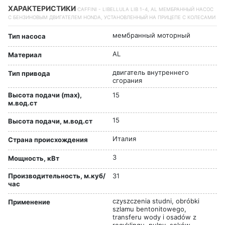
ХАРАКТЕРИСТИКИ
CAFFINI - LIBELLULA LIB 1-4, AL МЕМБРАННЫЙ НАСОС
С БЕНЗИНОВЫМ ДВИГАТЕЛЕМ HONDA, УСТАНОВЛЕННЫЙ НА ПРИЦЕПЕ С КОЛЕСАМИ
мембранный моторный
Тип насоса
AL
Материал
двигатель внутреннего
Тип привода
сгорания
Высота подачи (max),
15
м.вод.ст
15
Высота подачи, м.вод.ст
Италия
Страна происхождения
3
Мощность, кВт
Производительность, м.куб/
31
час
czyszczenia studni, obróbki
Применение
szlamu bentonitowego,
transferu wody i osadów z
recyklingu, pulpy, soków