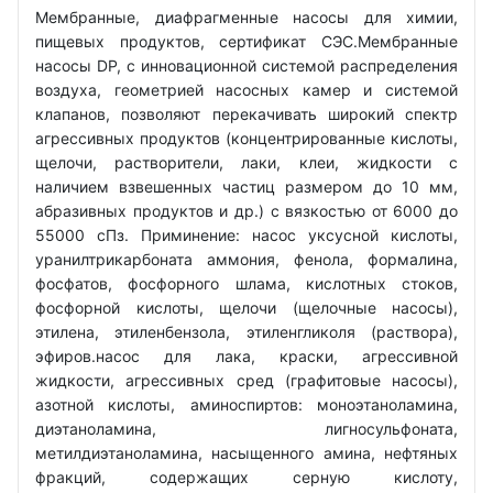
Мембранные, диафрагменные насосы для химии,
пищевых продуктов, сертификат СЭС.Мембранные
насосы DP, с инновационной системой распределения
воздуха, геометрией насосных камер и системой
клапанов, позволяют перекачивать широкий спектр
агрессивных продуктов (концентрированные кислоты,
щелочи, растворители, лаки, клеи, жидкости с
наличием взвешенных частиц размером до 10 мм,
абразивных продуктов и др.) с вязкостью от 6000 до
55000 сПз. Приминение: насос уксусной кислоты,
уранилтрикарбоната аммония, фенола, формалина,
фосфатов, фосфорного шлама, кислотных стоков,
фосфорной кислоты, щелочи (щелочные насосы),
этилена, этиленбензола, этиленгликоля (раствора),
эфиров.насос для лака, краски, агрессивной
жидкости, агрессивных сред (графитовые насосы),
азотной кислоты, аминоспиртов: моноэтаноламина,
диэтаноламина, лигносульфоната,
метилдиэтаноламина, насыщенного амина, нефтяных
фракций, содержащих серную кислоту,