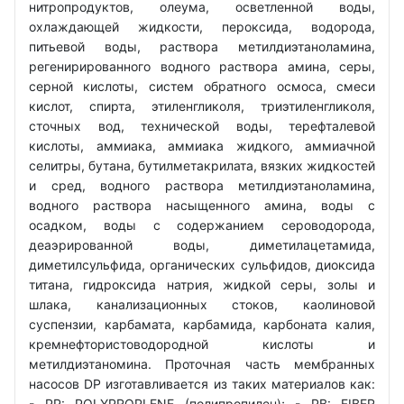
нитропродуктов, олеума, осветленной воды,
охлаждающей жидкости, пероксида, водорода,
питьевой воды, раствора метилдиэтаноламина,
регенирированного водного раствора амина, серы,
серной кислоты, систем обратного осмоса, смеси
кислот, спирта, этиленгликоля, триэтиленгликоля,
сточных вод, технической воды, терефталевой
кислоты, аммиака, аммиака жидкого, аммиачной
селитры, бутана, бутилметакрилата, вязких жидкостей
и сред, водного раствора метилдиэтаноламина,
водного раствора насыщенного амина, воды с
осадком, воды с содержанием сероводорода,
деаэрированной воды, диметилацетамида,
диметилсульфида, органических сульфидов, диоксида
титана, гидроксида натрия, жидкой серы, золы и
шлака, канализационных стоков, каолиновой
суспензии, карбамата, карбамида, карбоната калия,
кремнефтористоводородной кислоты и
метилдиэтаномина. Проточная часть мембранных
насосов DP изготавливается из таких материалов как:
- РР: POLYPROPLENE (полипропилен); - PB: FIBER