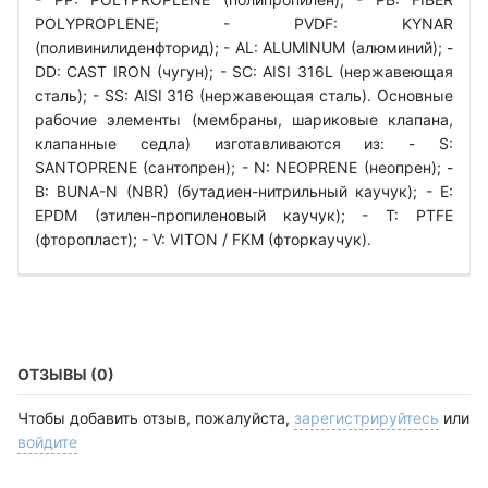
POLYPROPLENE; - PVDF: KYNAR
(поливинилиденфторид); - AL: ALUMINUM (алюминий); -
DD: CAST IRON (чугун); - SC: АІSI 316L (нержавеющая
сталь); - SS: АІSI 316 (нержавеющая сталь). Основные
рабочие элементы (мембраны, шариковые клапана,
клапанные седла) изготавливаются из: - S:
SANTOPRENE (сантопрен); - N: NEOPRENE (неопрен); -
B: BUNA-N (NBR) (бутадиен-нитрильный каучук); - E:
EPDM (этилен-пропиленовый каучук); - T: PTFE
(фторопласт); - V: VITON / FKM (фторкаучук).
ОТЗЫВЫ (0)
Чтобы добавить отзыв, пожалуйста,
зарегистрируйтесь
или
войдите