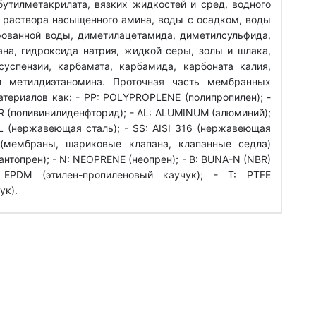
бутилметакрилата, вязких жидкостей и сред, водного
 раствора насыщенного амина, воды с осадком, воды
ованной воды, диметилацетамида, диметилсульфида,
ана, гидроксида натрия, жидкой серы, золы и шлака,
суспензии, карбамата, карбамида, карбоната калия,
и метилдиэтаномина. Проточная часть мембранных
атериалов как: - РР: POLYPROPLENE (полипропилен); -
R (поливинилиденфторид); - AL: ALUMINUM (алюминий);
16L (нержавеющая сталь); - SS: АІSI 316 (нержавеющая
(мембраны, шариковые клапана, клапанные седла)
антопрен); - N: NEOPRENE (неопрен); - B: BUNA-N (NBR)
: EPDM (этилен-пропиленовый каучук); - T: PTFE
ук).