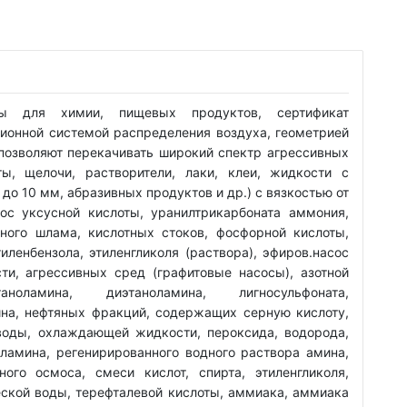
ы для химии, пищевых продуктов, сертификат
ионной системой распределения воздуха, геометрией
позволяют перекачивать широкий спектр агрессивных
ты, щелочи, растворители, лаки, клеи, жидкости с
о 10 мм, абразивных продуктов и др.) с вязкостью от
ос уксусной кислоты, уранилтрикарбоната аммония,
ного шлама, кислотных стоков, фосфорной кислоты,
иленбензола, этиленгликоля (раствора), эфиров.насос
ти, агрессивных сред (графитовые насосы), азотной
ноламина, диэтаноламина, лигносульфоната,
на, нефтяных фракций, содержащих серную кислоту,
 воды, охлаждающей жидкости, пероксида, водорода,
ламина, регенирированного водного раствора амина,
ого осмоса, смеси кислот, спирта, этиленгликоля,
ческой воды, терефталевой кислоты, аммиака, аммиака