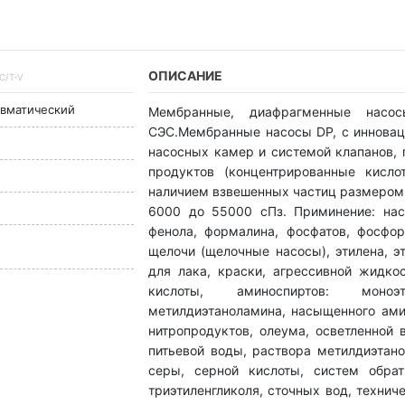
ОПИСАНИЕ
C/T-V
вматический
Мембранные, диафрагменные насос
СЭС.Мембранные насосы DP, с инновац
насосных камер и системой клапанов, 
продуктов (концентрированные кисло
наличием взвешенных частиц размером д
6000 до 55000 сПз. Приминение: нас
фенола, формалина, фосфатов, фосфор
щелочи (щелочные насосы), этилена, эт
для лака, краски, агрессивной жидкос
кислоты, аминоспиртов: моноэта
метилдиэтаноламина, насыщенного ами
нитропродуктов, олеума, осветленной
питьевой воды, раствора метилдиэтано
серы, серной кислоты, систем обратн
триэтиленгликоля, сточных вод, техни