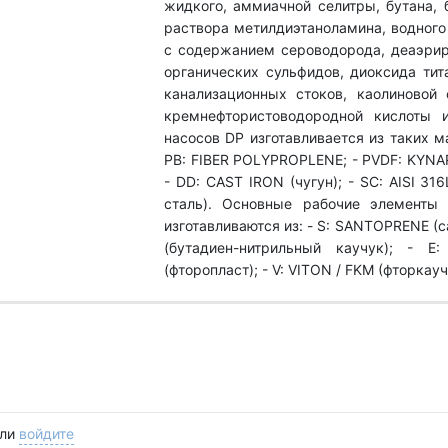
жидкого, аммиачной селитры, бутана, 
раствора метилдиэтаноламина, водного
с содержанием сероводорода, деаэрир
органических сульфидов, диоксида тит
канализационных стоков, каолиновой 
кремнефтористоводородной кислоты 
насосов DP изготавливается из таких м
PB: FIBER POLYPROPLENE; - PVDF: KYNA
- DD: CAST IRON (чугун); - SC: АІSI 3
сталь). Основные рабочие элементы 
изготавливаются из: - S: SANTOPRENE (с
(бутадиен-нитрильный каучук); - E
(фторопласт); - V: VITON / FKM (фторкауч
ли
войдите