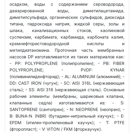
осадком, воды с содержанием сероводорода,
деаэрированной воды, диметилацетамида,
диметилсульфида, органических сульфидов, диоксида
титана, гидроксида натрия, жидкой серы, золы и
шлака, канализационных стоков, каолиновой
суспензии, карбамата, карбамида, карбоната калия,
кремнефтористоводородной кислоты и
метилдиэтаномина. Проточная часть мембранных
насосов DP изготавливается из таких материалов как:
- РР: POLYPROPLENE (полипропилен); - PB: FIBER
POLYPROPLENE; - PVDF: KYNAR
(поливинилиденфторид); - AL: ALUMINUM (алюминий); -
DD: CAST IRON (чугун); - SC: АІSI 316L (нержавеющая
сталь); - SS: АІSI 316 (нержавеющая сталь). Основные
рабочие элементы (мембраны, шариковые клапана,
клапанные седла) изготавливаются из: - S:
SANTOPRENE (сантопрен); - N: NEOPRENE (неопрен); -
B: BUNA-N (NBR) (бутадиен-нитрильный каучук); - E:
EPDM (этилен-пропиленовый каучук); - T: PTFE
(фторопласт); - V: VITON / FKM (фторкаучук).