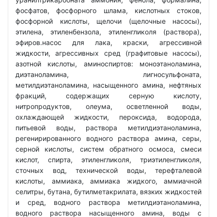
фосфатов, фосфорного шлама, кислотных стоков,
фосфорной кислоты, щелочи (щелочные насосы),
этилена, этиленбензола, этиленгликоля (раствора),
эфиров.насос для лака, краски, агрессивной
жидкости, агрессивных сред (графитовые насосы),
азотной кислоты, аминоспиртов: моноэтаноламина,
диэтаноламина, лигносульфоната,
метилдиэтаноламина, насыщенного амина, нефтяных
фракций, содержащих серную кислоту,
нитропродуктов, олеума, осветленной воды,
охлаждающей жидкости, пероксида, водорода,
питьевой воды, раствора метилдиэтаноламина,
регенирированного водного раствора амина, серы,
серной кислоты, систем обратного осмоса, смеси
кислот, спирта, этиленгликоля, триэтиленгликоля,
сточных вод, технической воды, терефталевой
кислоты, аммиака, аммиака жидкого, аммиачной
селитры, бутана, бутилметакрилата, вязких жидкостей
и сред, водного раствора метилдиэтаноламина,
водного раствора насыщенного амина, воды с