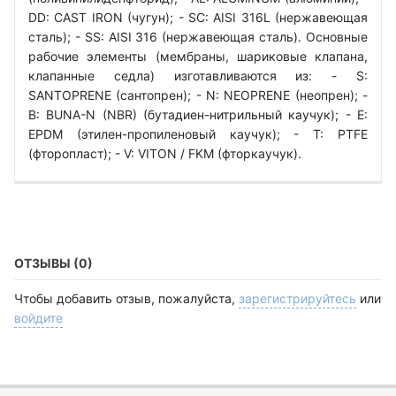
DD: CAST IRON (чугун); - SC: АІSI 316L (нержавеющая
сталь); - SS: АІSI 316 (нержавеющая сталь). Основные
рабочие элементы (мембраны, шариковые клапана,
клапанные седла) изготавливаются из: - S:
SANTOPRENE (сантопрен); - N: NEOPRENE (неопрен); -
B: BUNA-N (NBR) (бутадиен-нитрильный каучук); - E:
EPDM (этилен-пропиленовый каучук); - T: PTFE
(фторопласт); - V: VITON / FKM (фторкаучук).
ОТЗЫВЫ (0)
Чтобы добавить отзыв, пожалуйста,
зарегистрируйтесь
или
войдите