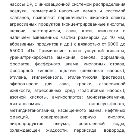
насосы DP, с инновационной системой распределения
воздуха, геометрией насосных камер и системой
клапанов, позволяют перекачивать широкий спектр
агрессивных продуктов (концентрированные кислоты,
щелочи, растворители, лаки, клеи, жидкости с
наличием взвешенных частиц размером до 10 мм,
абразивных продуктов и др.) с вязкостью от 6000 до
55000 сПз. Приминение: насос уксусной кислоты,
уранилтрикарбоната аммония, фенола, формалина,
фосфатов, фосфорного шлама, кислотных стоков,
фосфорной кислоты, щелочи (щелочные насосы),
этилена, этиленбензола, этиленгликоля (раствора),
эфиров.насос для лака, краски, агрессивной
жидкости, агрессивных сред (графитовые насосы),
азотной кислоты, аминоспиртов: моноэтаноламина,
диэтаноламина, лигносульфоната,
метилдиэтаноламина, насыщенного амина, нефтяных
фракций, содержащих серную кислоту,
нитропродуктов, олеума, осветленной воды,
охлаждающей жидкости, пероксида, водорода,