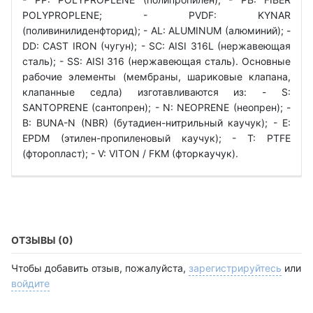
POLYPROPLENE; - PVDF: KYNAR
(поливинилиденфторид); - AL: ALUMINUM (алюминий); -
DD: CAST IRON (чугун); - SC: АІSI 316L (нержавеющая
сталь); - SS: АІSI 316 (нержавеющая сталь). Основные
рабочие элементы (мембраны, шариковые клапана,
клапанные седла) изготавливаются из: - S:
SANTOPRENE (сантопрен); - N: NEOPRENE (неопрен); -
B: BUNA-N (NBR) (бутадиен-нитрильный каучук); - E:
EPDM (этилен-пропиленовый каучук); - T: PTFE
(фторопласт); - V: VITON / FKM (фторкаучук).
ОТЗЫВЫ (0)
Чтобы добавить отзыв, пожалуйста,
зарегистрируйтесь
или
войдите