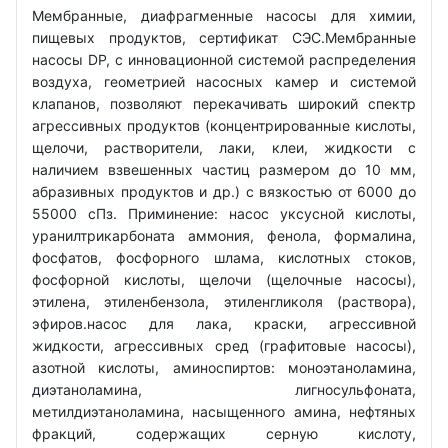
Мембранные, диафрагменные насосы для химии,
пищевых продуктов, сертификат СЭС.Мембранные
насосы DP, с инновационной системой распределения
воздуха, геометрией насосных камер и системой
клапанов, позволяют перекачивать широкий спектр
агрессивных продуктов (концентрированные кислоты,
щелочи, растворители, лаки, клеи, жидкости с
наличием взвешенных частиц размером до 10 мм,
абразивных продуктов и др.) с вязкостью от 6000 до
55000 сПз. Приминение: насос уксусной кислоты,
уранилтрикарбоната аммония, фенола, формалина,
фосфатов, фосфорного шлама, кислотных стоков,
фосфорной кислоты, щелочи (щелочные насосы),
этилена, этиленбензола, этиленгликоля (раствора),
эфиров.насос для лака, краски, агрессивной
жидкости, агрессивных сред (графитовые насосы),
азотной кислоты, аминоспиртов: моноэтаноламина,
диэтаноламина, лигносульфоната,
метилдиэтаноламина, насыщенного амина, нефтяных
фракций, содержащих серную кислоту,