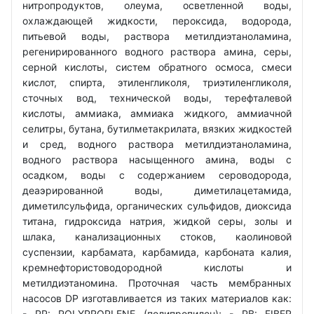
нитропродуктов, олеума, осветленной воды,
охлаждающей жидкости, пероксида, водорода,
питьевой воды, раствора метилдиэтаноламина,
регенирированного водного раствора амина, серы,
серной кислоты, систем обратного осмоса, смеси
кислот, спирта, этиленгликоля, триэтиленгликоля,
сточных вод, технической воды, терефталевой
кислоты, аммиака, аммиака жидкого, аммиачной
селитры, бутана, бутилметакрилата, вязких жидкостей
и сред, водного раствора метилдиэтаноламина,
водного раствора насыщенного амина, воды с
осадком, воды с содержанием сероводорода,
деаэрированной воды, диметилацетамида,
диметилсульфида, органических сульфидов, диоксида
титана, гидроксида натрия, жидкой серы, золы и
шлака, канализационных стоков, каолиновой
суспензии, карбамата, карбамида, карбоната калия,
кремнефтористоводородной кислоты и
метилдиэтаномина. Проточная часть мембранных
насосов DP изготавливается из таких материалов как:
- РР: POLYPROPLENE (полипропилен); - PB: FIBER