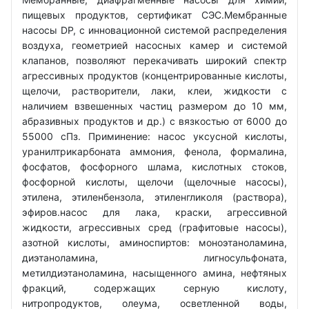
пищевых продуктов, сертификат СЭС.Мембранные
насосы DP, с инновационной системой распределения
воздуха, геометрией насосных камер и системой
клапанов, позволяют перекачивать широкий спектр
агрессивных продуктов (концентрированные кислоты,
щелочи, растворители, лаки, клеи, жидкости с
наличием взвешенных частиц размером до 10 мм,
абразивных продуктов и др.) с вязкостью от 6000 до
55000 сПз. Приминение: насос уксусной кислоты,
уранилтрикарбоната аммония, фенола, формалина,
фосфатов, фосфорного шлама, кислотных стоков,
фосфорной кислоты, щелочи (щелочные насосы),
этилена, этиленбензола, этиленгликоля (раствора),
эфиров.насос для лака, краски, агрессивной
жидкости, агрессивных сред (графитовые насосы),
азотной кислоты, аминоспиртов: моноэтаноламина,
диэтаноламина, лигносульфоната,
метилдиэтаноламина, насыщенного амина, нефтяных
фракций, содержащих серную кислоту,
нитропродуктов, олеума, осветленной воды,