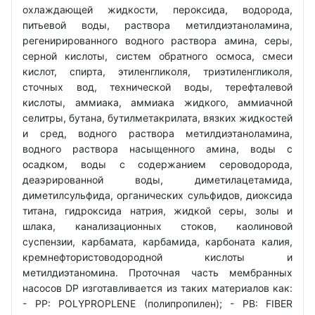
охлаждающей жидкости, пероксида, водорода,
питьевой воды, раствора метилдиэтаноламина,
регенирированного водного раствора амина, серы,
серной кислоты, систем обратного осмоса, смеси
кислот, спирта, этиленгликоля, триэтиленгликоля,
сточных вод, технической воды, терефталевой
кислоты, аммиака, аммиака жидкого, аммиачной
селитры, бутана, бутилметакрилата, вязких жидкостей
и сред, водного раствора метилдиэтаноламина,
водного раствора насыщенного амина, воды с
осадком, воды с содержанием сероводорода,
деаэрированной воды, диметилацетамида,
диметилсульфида, органических сульфидов, диоксида
титана, гидроксида натрия, жидкой серы, золы и
шлака, канализационных стоков, каолиновой
суспензии, карбамата, карбамида, карбоната калия,
кремнефтористоводородной кислоты и
метилдиэтаномина. Проточная часть мембранных
насосов DP изготавливается из таких материалов как:
- РР: POLYPROPLENE (полипропилен); - PB: FIBER