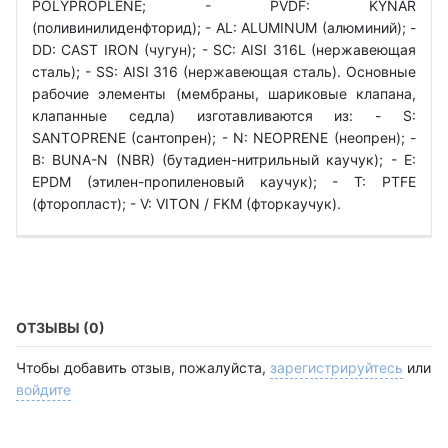
POLYPROPLENE; - PVDF: KYNAR
(поливинилиденфторид); - AL: ALUMINUM (алюминий); -
DD: CAST IRON (чугун); - SC: АІSI 316L (нержавеющая
сталь); - SS: АІSI 316 (нержавеющая сталь). Основные
рабочие элементы (мембраны, шариковые клапана,
клапанные седла) изготавливаются из: - S:
SANTOPRENE (сантопрен); - N: NEOPRENE (неопрен); -
B: BUNA-N (NBR) (бутадиен-нитрильный каучук); - E:
EPDM (этилен-пропиленовый каучук); - T: PTFE
(фторопласт); - V: VITON / FKM (фторкаучук).
ОТЗЫВЫ (0)
Чтобы добавить отзыв, пожалуйста,
зарегистрируйтесь
или
войдите