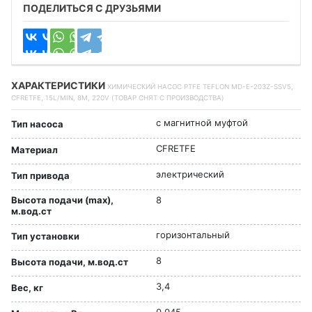
ПОДЕЛИТЬСЯ С ДРУЗЬЯМИ
ХАРАКТЕРИСТИКИ
ХИМИЧЕСКИЙ НАСОС PTFE TEFLON MD-E-203Z-SSV5,
CFRETFE, 15L/MIN, 8M, 220V (ТОВАР СНЯТ С ПРОИЗВОДСТВА)
с магнитной муфтой
Тип насоса
CFRETFE
Материал
электрический
Тип привода
Высота подачи (max),
8
м.вод.ст
горизонтальный
Тип установки
8
Высота подачи, м.вод.ст
3,4
Вес, кг
0,045