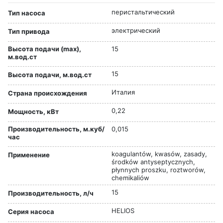
перистальтический
Тип насоса
электрический
Тип привода
Высота подачи (max),
15
м.вод.ст
15
Высота подачи, м.вод.ст
Италия
Страна происхождения
0,22
Мощность, кВт
Производительность, м.куб/
0,015
час
koagulantów, kwasów, zasady,
Применение
środków antyseptycznych,
płynnych proszku, roztworów,
chemikaliów
15
Производительность, л/ч
HELIOS
Серия насоса