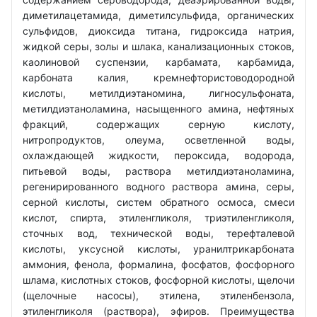
диметилацетамида, диметилсульфида, органических
сульфидов, диоксида титана, гидроксида натрия,
жидкой серы, золы и шлака, канализационных стоков,
каолиновой суспензии, карбамата, карбамида,
карбоната калия, кремнефтористоводородной
кислоты, метилдиэтаномина, лигносульфоната,
метилдиэтаноламина, насыщенного амина, нефтяных
фракций, содержащих серную кислоту,
нитропродуктов, олеума, осветленной воды,
охлаждающей жидкости, пероксида, водорода,
питьевой воды, раствора метилдиэтаноламина,
регенирированного водного раствора амина, серы,
серной кислоты, систем обратного осмоса, смеси
кислот, спирта, этиленгликоля, триэтиленгликоля,
сточных вод, технической воды, терефталевой
кислоты, уксусной кислоты, уранилтрикарбоната
аммония, фенола, формалина, фосфатов, фосфорного
шлама, кислотных стоков, фосфорной кислоты, щелочи
(щелочные насосы), этилена, этиленбензола,
этиленгликоля (раствора), эфиров. Преимущества