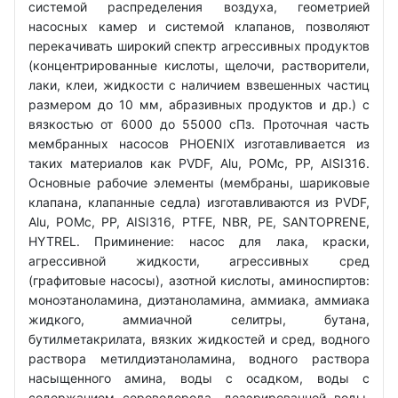
системой распределения воздуха, геометрией
насосных камер и системой клапанов, позволяют
перекачивать широкий спектр агрессивных продуктов
(концентрированные кислоты, щелочи, растворители,
лаки, клеи, жидкости с наличием взвешенных частиц
размером до 10 мм, абразивных продуктов и др.) с
вязкостью от 6000 до 55000 сПз. Проточная часть
мембранных насосов PHOENIX изготавливается из
таких материалов как PVDF, Alu, POMc, PP, AISI316.
Основные рабочие элементы (мембраны, шариковые
клапана, клапанные седла) изготавливаются из PVDF,
Alu, POMc, PP, AISI316, PTFE, NBR, PE, SANTOPRENE,
HYTREL. Приминение: насос для лака, краски,
агрессивной жидкости, агрессивных сред
(графитовые насосы), азотной кислоты, аминоспиртов:
моноэтаноламина, диэтаноламина, аммиака, аммиака
жидкого, аммиачной селитры, бутана,
бутилметакрилата, вязких жидкостей и сред, водного
раствора метилдиэтаноламина, водного раствора
насыщенного амина, воды с осадком, воды с
содержанием сероводорода, деаэрированной воды,