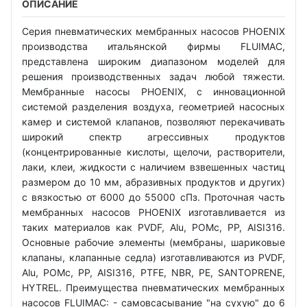
ОПИСАНИЕ
Серия пневматических мембранных насосов PHOENIX
производства итальянской фирмы FLUIMAC,
представлена широким диапазоном моделей для
решения производственных задач любой тяжести.
Мембранные насосы PHOENIX, с инновационной
системой разделения воздуха, геометрией насосных
камер и системой клапанов, позволяют перекачивать
широкий спектр агрессивных продуктов
(концентрированные кислоты, щелочи, растворители,
лаки, клеи, жидкости с наличием взвешенных частиц
размером до 10 мм, абразивных продуктов и других)
с вязкостью от 6000 до 55000 сПз. Проточная часть
мембранных насосов PHOENIX изготавливается из
таких материалов как PVDF, Alu, POMc, PP, AISI316.
Основные рабочие элементы (мембраны, шариковые
клапаны, клапанные седла) изготавливаются из PVDF,
Alu, POMc, PP, AISI316, PTFE, NBR, PE, SANTOPRENE,
HYTREL. Преимущества пневматических мембранных
насосов FLUIMAC: - самовсасывание "на сухую" до 6