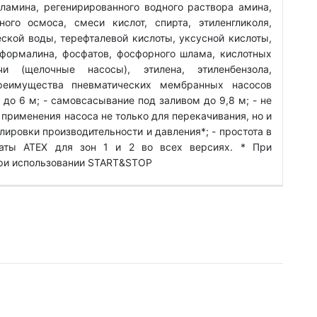
ламина, регенирированного водного раствора амина,
ого осмоса, смеси кислот, спирта, этиленгликоля,
еской воды, терефталевой кислоты, уксусной кислоты,
 формалина, фосфатов, фосфорного шлама, кислотных
и (щелочные насосы), этилена, этиленбензола,
Преимущества пневматических мембранных насосов
до 6 м; - самовсасывание под заливом до 9,8 м; - не
 применения насоса не только для перекачивания, но и
лировки производительности и давления*; - простота в
каты ATEX для зон 1 и 2 во всех версиях. * При
При использовании START&STOP