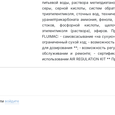
питьевой воды, раствора метилдиэтано
серы, серной кислоты, систем обратн
триэтиленгликоля, сточных вод, технич
уранилтрикарбоната аммония, фенола,
стоков, фосфорной кислоты, щелоч
этиленгликоля (раствора), эфиров. 
FLUIMAC: - самовсасывание «на сухую» 
ограниченный сухой ход; - возможность
для дозирования **; - возможность регу
обслуживании и ремонте; - сертифи
использовании AIR REGULATION KIT ** 
ли
войдите