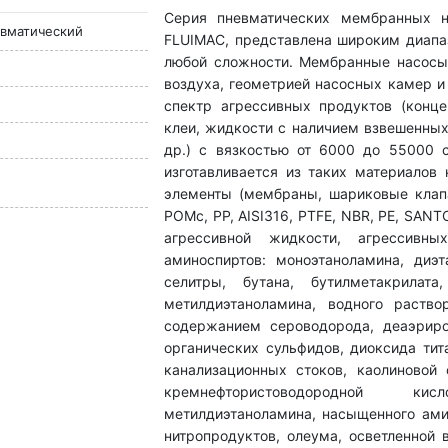
Серия пневматических мембранных н
вматический
FLUIMAC, представлена широким диапа
любой сложности. Мембранные насосы
воздуха, геометрией насосных камер и
спектр агрессивных продуктов (конце
клеи, жидкости с наличием взвешенных
др.) с вязкостью от 6000 до 55000 
изготавливается из таких материалов 
элементы (мембраны, шариковые клапан
POMc, PP, AISI316, PTFE, NBR, PE, SAN
агрессивной жидкости, агрессивны
аминоспиртов: моноэтаноламина, диэ
селитры, бутана, бутилметакрилат
метилдиэтаноламина, водного раств
содержанием сероводорода, деаэриро
органических сульфидов, диоксида тит
канализационных стоков, каолиновой 
кремнефтористоводородной кис
метилдиэтаноламина, насыщенного ами
нитропродуктов, олеума, осветленной