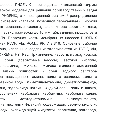
асосов PHOENIX производства итальянской фирмы
зоном моделей для решения производственных задач
 PHOENIX, с инновационной системой распределения
 системой клапанов, позволяют перекачивать широкий
нтрированные кислоты, щелочи, растворители, лаки,
 частиц размером до 10 мм, абразивных продуктов и
сПз. Проточная часть мембранных насосов PHOENIX
как PVDF, Alu, POMc, PP, AISI316. Основные рабочие
а, клапанные седла) изготавливаются из PVDF, Alu,
TOPRENE, HYTREL. Приминение: насос для лака, краски,
х сред (графитовые насосы), азотной кислоты,
таноламина, аммиака, аммиака жидкого, аммиачной
а, вязких жидкостей и сред, водного раствора
ора насыщенного амина, воды с осадком, воды с
ванной воды, диметилацетамида, диметилсульфида,
ана, гидроксида натрия, жидкой серы, золы и шлака,
суспензии, карбамата, карбамида, карбоната калия,
лоты, метилдиэтаномина, лигносульфоната,
на, нефтяных фракций, содержащих серную кислоту,
 воды, охлаждающей жидкости, пероксида, водорода,