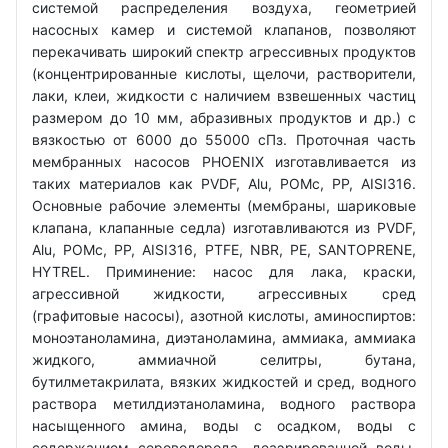
системой распределения воздуха, геометрией
насосных камер и системой клапанов, позволяют
перекачивать широкий спектр агрессивных продуктов
(концентрированные кислоты, щелочи, растворители,
лаки, клеи, жидкости с наличием взвешенных частиц
размером до 10 мм, абразивных продуктов и др.) с
вязкостью от 6000 до 55000 сПз. Проточная часть
мембранных насосов PHOENIX изготавливается из
таких материалов как PVDF, Alu, POMc, PP, AISI316.
Основные рабочие элементы (мембраны, шариковые
клапана, клапанные седла) изготавливаются из PVDF,
Alu, POMc, PP, AISI316, PTFE, NBR, PE, SANTOPRENE,
HYTREL. Приминение: насос для лака, краски,
агрессивной жидкости, агрессивных сред
(графитовые насосы), азотной кислоты, аминоспиртов:
моноэтаноламина, диэтаноламина, аммиака, аммиака
жидкого, аммиачной селитры, бутана,
бутилметакрилата, вязких жидкостей и сред, водного
раствора метилдиэтаноламина, водного раствора
насыщенного амина, воды с осадком, воды с
содержанием сероводорода, деаэрированной воды,