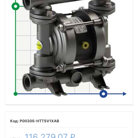
P0030S-HTTSV1XAB
116 279,07
₽