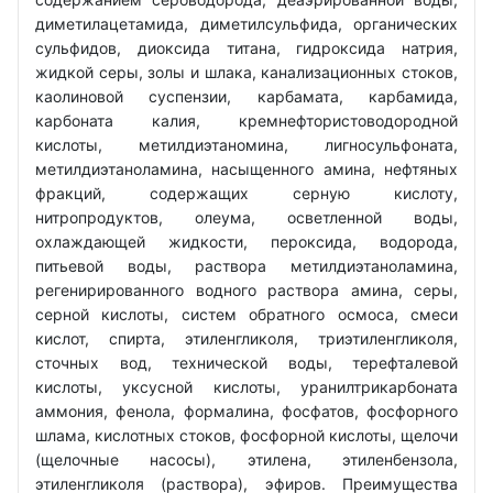
диметилацетамида, диметилсульфида, органических
сульфидов, диоксида титана, гидроксида натрия,
жидкой серы, золы и шлака, канализационных стоков,
каолиновой суспензии, карбамата, карбамида,
карбоната калия, кремнефтористоводородной
кислоты, метилдиэтаномина, лигносульфоната,
метилдиэтаноламина, насыщенного амина, нефтяных
фракций, содержащих серную кислоту,
нитропродуктов, олеума, осветленной воды,
охлаждающей жидкости, пероксида, водорода,
питьевой воды, раствора метилдиэтаноламина,
регенирированного водного раствора амина, серы,
серной кислоты, систем обратного осмоса, смеси
кислот, спирта, этиленгликоля, триэтиленгликоля,
сточных вод, технической воды, терефталевой
кислоты, уксусной кислоты, уранилтрикарбоната
аммония, фенола, формалина, фосфатов, фосфорного
шлама, кислотных стоков, фосфорной кислоты, щелочи
(щелочные насосы), этилена, этиленбензола,
этиленгликоля (раствора), эфиров. Преимущества