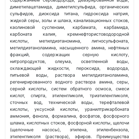
диметилацетамида, диметилсульфида, органических
сульфидов, диоксида титана, гидроксида натрия,
жидкой серы, золы и шлака, канализационных стоков,
каолиновой суспензии, карбамата, карбамида,
карбоната калия, кремнефтористоводородной
кислоты, метилдиэтаномина, лигносульфоната,
метилдиэтаноламина, насыщенного амина, нефтяных
фракций, содержащих серную кислоту,
нитропродуктов, олеума, осветленной воды,
охлаждающей жидкости, пероксида, водорода,
питьевой воды, раствора метилдиэтаноламина,
регенирированного водного раствора амина, серы,
серной кислоты, систем обратного осмоса, смеси
кислот, спирта, этиленгликоля, триэтиленгликоля,
сточных вод, технической воды, терефталевой
кислоты, уксусной кислоты, уранилтрикарбоната
аммония, фенола, формалина, фосфатов, фосфорного
шлама, кислотных стоков, фосфорной кислоты, щелочи
(щелочные насосы), этилена, этиленбензола,
этиленгликоля (раствора), эфиров. Преимущества