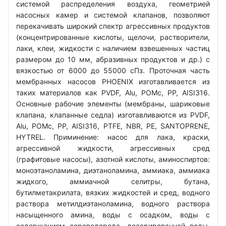
системой распределения воздуха, геометрией
насосных камер и системой клапанов, позволяют
перекачивать широкий спектр агрессивных продуктов
(концентрированные кислоты, щелочи, растворители,
лаки, клеи, жидкости с наличием взвешенных частиц
размером до 10 мм, абразивных продуктов и др.) с
вязкостью от 6000 до 55000 сПз. Проточная часть
мембранных насосов PHOENIX изготавливается из
таких материалов как PVDF, Alu, POMc, PP, AISI316.
Основные рабочие элементы (мембраны, шариковые
клапана, клапанные седла) изготавливаются из PVDF,
Alu, POMc, PP, AISI316, PTFE, NBR, PE, SANTOPRENE,
HYTREL. Приминение: насос для лака, краски,
агрессивной жидкости, агрессивных сред
(графитовые насосы), азотной кислоты, аминоспиртов:
моноэтаноламина, диэтаноламина, аммиака, аммиака
жидкого, аммиачной селитры, бутана,
бутилметакрилата, вязких жидкостей и сред, водного
раствора метилдиэтаноламина, водного раствора
насыщенного амина, воды с осадком, воды с
содержанием сероводорода, деаэрированной воды,