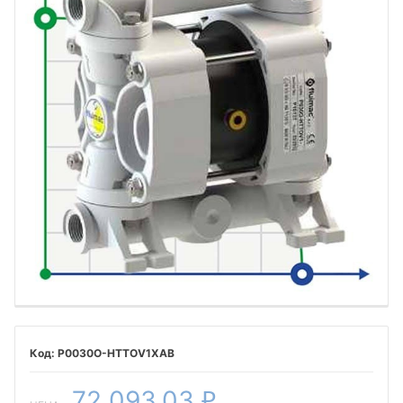
P0030O-HTTOV1XAB
72 093,03
₽