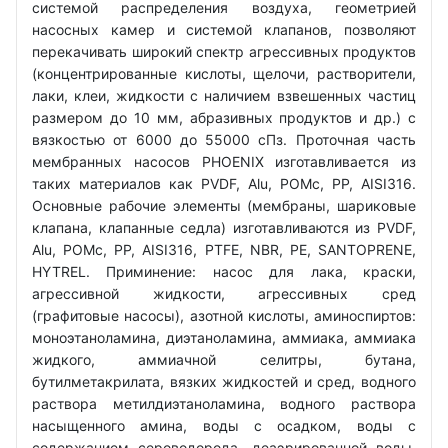
системой распределения воздуха, геометрией
насосных камер и системой клапанов, позволяют
перекачивать широкий спектр агрессивных продуктов
(концентрированные кислоты, щелочи, растворители,
лаки, клеи, жидкости с наличием взвешенных частиц
размером до 10 мм, абразивных продуктов и др.) с
вязкостью от 6000 до 55000 сПз. Проточная часть
мембранных насосов PHOENIX изготавливается из
таких материалов как PVDF, Alu, POMc, PP, AISI316.
Основные рабочие элементы (мембраны, шариковые
клапана, клапанные седла) изготавливаются из PVDF,
Alu, POMc, PP, AISI316, PTFE, NBR, PE, SANTOPRENE,
HYTREL. Приминение: насос для лака, краски,
агрессивной жидкости, агрессивных сред
(графитовые насосы), азотной кислоты, аминоспиртов:
моноэтаноламина, диэтаноламина, аммиака, аммиака
жидкого, аммиачной селитры, бутана,
бутилметакрилата, вязких жидкостей и сред, водного
раствора метилдиэтаноламина, водного раствора
насыщенного амина, воды с осадком, воды с
содержанием сероводорода, деаэрированной воды,