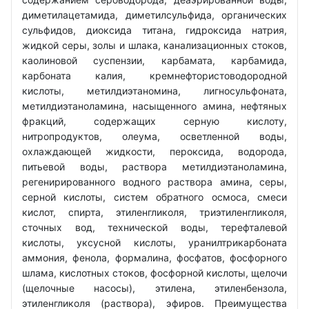
диметилацетамида, диметилсульфида, органических
сульфидов, диоксида титана, гидроксида натрия,
жидкой серы, золы и шлака, канализационных стоков,
каолиновой суспензии, карбамата, карбамида,
карбоната калия, кремнефтористоводородной
кислоты, метилдиэтаномина, лигносульфоната,
метилдиэтаноламина, насыщенного амина, нефтяных
фракций, содержащих серную кислоту,
нитропродуктов, олеума, осветленной воды,
охлаждающей жидкости, пероксида, водорода,
питьевой воды, раствора метилдиэтаноламина,
регенирированного водного раствора амина, серы,
серной кислоты, систем обратного осмоса, смеси
кислот, спирта, этиленгликоля, триэтиленгликоля,
сточных вод, технической воды, терефталевой
кислоты, уксусной кислоты, уранилтрикарбоната
аммония, фенола, формалина, фосфатов, фосфорного
шлама, кислотных стоков, фосфорной кислоты, щелочи
(щелочные насосы), этилена, этиленбензола,
этиленгликоля (раствора), эфиров. Преимущества