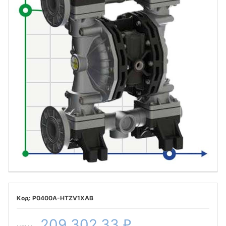
P0400A-HTZV1XAB
209 302,33
₽