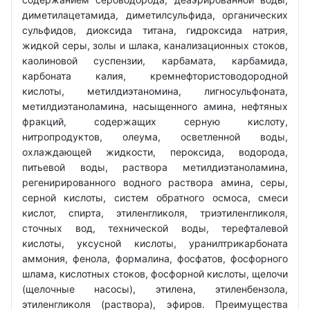
диметилацетамида, диметилсульфида, органических
сульфидов, диоксида титана, гидроксида натрия,
жидкой серы, золы и шлака, канализационных стоков,
каолиновой суспензии, карбамата, карбамида,
карбоната калия, кремнефтористоводородной
кислоты, метилдиэтаномина, лигносульфоната,
метилдиэтаноламина, насыщенного амина, нефтяных
фракций, содержащих серную кислоту,
нитропродуктов, олеума, осветленной воды,
охлаждающей жидкости, пероксида, водорода,
питьевой воды, раствора метилдиэтаноламина,
регенирированного водного раствора амина, серы,
серной кислоты, систем обратного осмоса, смеси
кислот, спирта, этиленгликоля, триэтиленгликоля,
сточных вод, технической воды, терефталевой
кислоты, уксусной кислоты, уранилтрикарбоната
аммония, фенола, формалина, фосфатов, фосфорного
шлама, кислотных стоков, фосфорной кислоты, щелочи
(щелочные насосы), этилена, этиленбензола,
этиленгликоля (раствора), эфиров. Преимущества