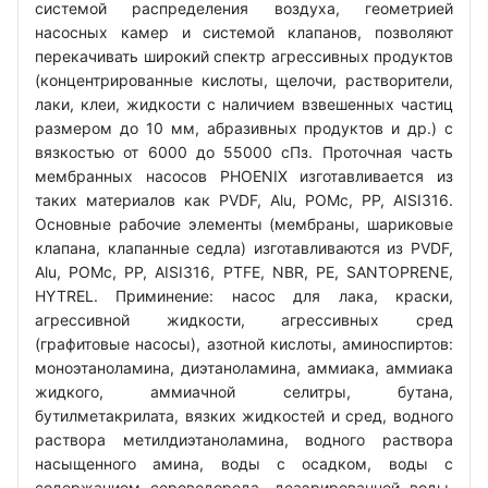
системой распределения воздуха, геометрией
насосных камер и системой клапанов, позволяют
перекачивать широкий спектр агрессивных продуктов
(концентрированные кислоты, щелочи, растворители,
лаки, клеи, жидкости с наличием взвешенных частиц
размером до 10 мм, абразивных продуктов и др.) с
вязкостью от 6000 до 55000 сПз. Проточная часть
мембранных насосов PHOENIX изготавливается из
таких материалов как PVDF, Alu, POMc, PP, AISI316.
Основные рабочие элементы (мембраны, шариковые
клапана, клапанные седла) изготавливаются из PVDF,
Alu, POMc, PP, AISI316, PTFE, NBR, PE, SANTOPRENE,
HYTREL. Приминение: насос для лака, краски,
агрессивной жидкости, агрессивных сред
(графитовые насосы), азотной кислоты, аминоспиртов:
моноэтаноламина, диэтаноламина, аммиака, аммиака
жидкого, аммиачной селитры, бутана,
бутилметакрилата, вязких жидкостей и сред, водного
раствора метилдиэтаноламина, водного раствора
насыщенного амина, воды с осадком, воды с
содержанием сероводорода, деаэрированной воды,