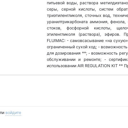
питьевой воды, раствора метилдиэтано
серы, серной кислоты, систем обратн
триэтиленгликоля, сточных вод, технич
уранилтрикарбоната аммония, фенола,
стоков, фосфорной кислоты, щелоч
этиленгликоля (раствора), эфиров. 
FLUIMAC: - самовсасывание «на сухую» 
ограниченный сухой ход; - возможность
для дозирования **; - возможность регу
обслуживании и ремонте; - сертифи
использовании AIR REGULATION KIT ** 
ли
войдите