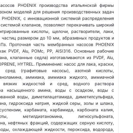
асосов PHOENIX производства итальянской фирмы
зоном моделей для решения производственных задач
 PHOENIX, с инновационной системой распределения
 системой клапанов, позволяют перекачивать широкий
нтрированные кислоты, щелочи, растворители, лаки,
 частиц размером до 10 мм, абразивных продуктов и
сПз. Проточная часть мембранных насосов PHOENIX
как PVDF, Alu, POMc, PP, AISI316. Основные рабочие
а, клапанные седла) изготавливаются из PVDF, Alu,
TOPRENE, HYTREL. Приминение: насос для лака, краски,
х сред (графитовые насосы), азотной кислоты,
таноламина, аммиака, аммиака жидкого, аммиачной
а, вязких жидкостей и сред, водного раствора
ора насыщенного амина, воды с осадком, воды с
ванной воды, диметилацетамида, диметилсульфида,
ана, гидроксида натрия, жидкой серы, золы и шлака,
суспензии, карбамата, карбамида, карбоната калия,
лоты, метилдиэтаномина, лигносульфоната,
на, нефтяных фракций, содержащих серную кислоту,
 воды, охлаждающей жидкости, пероксида, водорода,