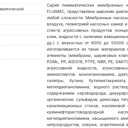
Серия пневматических мембранных н
вматический
FLUIMAC, представлена широким диапа
любой сложности. Мембранные насосы
воздуха, геометрией насосных камер и
спектр агрессивных продуктов (конце
клеи, жидкости с наличием взвешенных
др.) с вязкостью от 6000 до 55000 
изготавливается из таких материалов 
элементы (мембраны, шариковые клапан
POMc, PP, AISI316, PTFE, NBR, PE, SAN
агрессивной жидкости, агрессивны
аминоспиртов: моноэтаноламина, диэ
селитры, бутана, бутилметакрилат
метилдиэтаноламина, водного раств
содержанием сероводорода, деаэриро
органических сульфидов, диоксида тит
канализационных стоков, каолиновой 
кремнефтористоводородной кис
метилдиэтаноламина, насыщенного ами
нитропродуктов, олеума, осветленной