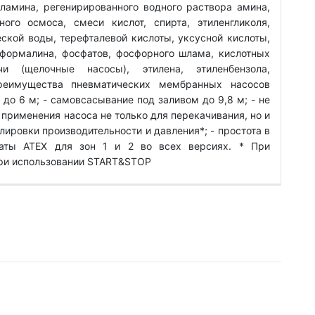
ламина, регенирированного водного раствора амина,
ого осмоса, смеси кислот, спирта, этиленгликоля,
еской воды, терефталевой кислоты, уксусной кислоты,
 формалина, фосфатов, фосфорного шлама, кислотных
и (щелочные насосы), этилена, этиленбензола,
Преимущества пневматических мембранных насосов
до 6 м; - самовсасывание под заливом до 9,8 м; - не
 применения насоса не только для перекачивания, но и
лировки производительности и давления*; - простота в
каты ATEX для зон 1 и 2 во всех версиях. * При
При использовании START&STOP