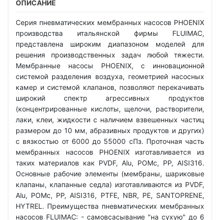
ОПИСАНИЕ
Серия пневматических мембранных насосов PHOENIX
производства итальянской фирмы FLUIMAC,
представлена широким диапазоном моделей для
решения производственных задач любой тяжести.
Мембранные насосы PHOENIX, с инновационной
системой разделения воздуха, геометрией насосных
камер и системой клапанов, позволяют перекачивать
широкий спектр агрессивных продуктов
(концентрированные кислоты, щелочи, растворители,
лаки, клеи, жидкости с наличием взвешенных частиц
размером до 10 мм, абразивных продуктов и других)
с вязкостью от 6000 до 55000 сПз. Проточная часть
мембранных насосов PHOENIX изготавливается из
таких материалов как PVDF, Alu, POMc, PP, AISI316.
Основные рабочие элементы (мембраны, шариковые
клапаны, клапанные седла) изготавливаются из PVDF,
Alu, POMc, PP, AISI316, PTFE, NBR, PE, SANTOPRENE,
HYTREL. Преимущества пневматических мембранных
насосов FLUIMAC: - самовсасывание "на сухую" до 6