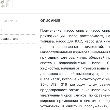
ОПИСАНИЕ
ГОСТУПЕНЧАТЫЙ
ый
Применение: насос спирта, насос спи
ректификации, насос растворителя, н
еющая сталь
топлива, насос для КАС, насос для хим
для взрывоопасных жидкостей, 
многоступенчатый взрывозащищенный п
пригодных для различных областей п
системы водоснабжения. Насосы C
жидкостей, начиная от питьевой воды 
диапазоне значений температуры, расх
и все части, которые контактируют с ж
304, AISI 316 методом штамповани
предотвращает загрязнение насосной ч
увеличенный срок службы по сравнени
широкое применение в системах водо
установках и очистных сооружениях, 