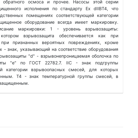
ы обратного осмоса и прочее. Насосы этой серии
ищенного исполнения по стандарту Ex dIIBT4, что
одственных помещениях соответствующей категории
щищенное оборудование всегда имеет маркировку.
исание маркировки: 1 - уровень взрывозащиты:
 котором взрывозащита обеспечивается как при
при признанных вероятных повреждениях, кроме
 - знак, указывающий на соответствие оборудования
зрывозащиты "d" - взрывонепроницаемая оболочка по
ты "е" по ГОСТ 22782.7. IIС - знак подгруппы
ий категории взрывоопасных смесей, для которых
нным. Т4 - знак температурной группы смесей, в
озащищенным.