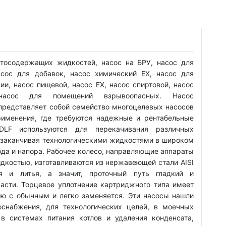
ртосодержащих жидкостей, насос на БРУ, насос для
асос для добавок, насос химический EX, насос для
ии, насос пищевой, насос EX, насос спиртовой, насос
насос для помещений взрывоопасных. Насос
редставляет собой семейство многоцелевых насосов
рименения, где требуются надежные и рентабельные
DLF используются для перекачивания различных
и заканчивая технологическими жидкостями в широком
ода и напора. Рабочее колесо, направляющие аппараты
идкостью, изготавливаются из нержавеющей стали AISI
я и литья, а значит, проточный путь гладкий и
асти. Торцевое уплотнение картриджного типа имеет
ю с обычным и легко заменяется. Эти насосы нашли
снабжения, для технологических целей, в моечных
в системах питания котлов и удаления конденсата,