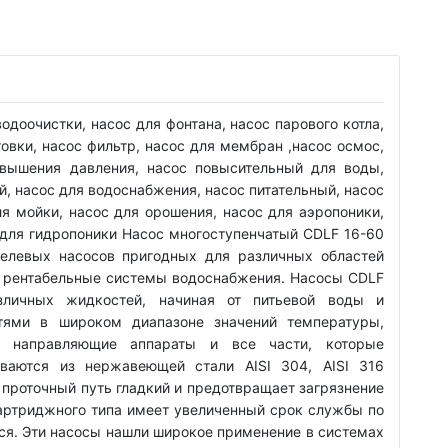
одоочистки, насос для фонтана, насос парового котла,
овки, насос фильтр, насос для мембран ,насос осмос,
овышения давления, насос повысительный для воды,
, насос для водоснабжения, насос питательный, насос
ля мойки, насос для орошения, насос для аэропоники,
для гидропоники Насос многоступенчатый CDLF 16-60
целевых насосов пригодных для различных областей
и рентабельные системы водоснабжения. Насосы CDLF
зличных жидкостей, начиная от питьевой воды и
тями в широком диапазоне значений температуры,
, направляющие аппараты и все части, которые
иваются из нержавеющей стали AISI 304, AISI 316
, проточный путь гладкий и предотвращает загрязнение
картриджного типа имеет увеличенный срок службы по
ся. Эти насосы нашли широкое применение в системах