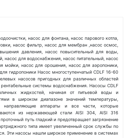
одоочистки, насос для фонтана, насос парового котла,
овки, насос фильтр, насос для мембран ,насос осмос,
овышения давления, насос повысительный для воды,
, насос для водоснабжения, насос питательный, насос
ля мойки, насос для орошения, насос для аэропоники,
для гидропоники Насос многоступенчатый CDLF 16-60
целевых насосов пригодных для различных областей
и рентабельные системы водоснабжения. Насосы CDLF
зличных жидкостей, начиная от питьевой воды и
тями в широком диапазоне значений температуры,
, направляющие аппараты и все части, которые
иваются из нержавеющей стали AISI 304, AISI 316
, проточный путь гладкий и предотвращает загрязнение
картриджного типа имеет увеличенный срок службы по
ся. Эти насосы нашли широкое применение в системах