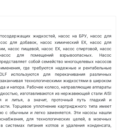
ртосодержащих жидкостей, насос на БРУ, насос для
асос для добавок, насос химический EX, насос для
ии, насос пищевой, насос EX, насос спиртовой, насос
насос для помещений взрывоопасных. Насос
редставляет собой семейство многоцелевых насосов
рименения, где требуются надежные и рентабельные
DLF используются для перекачивания различных
и заканчивая технологическими жидкостями в широком
ода и напора. Рабочее колесо, направляющие аппараты
идкостью, изготавливаются из нержавеющей стали AISI
я и литья, а значит, проточный путь гладкий и
асти. Торцевое уплотнение картриджного типа имеет
ю с обычным и легко заменяется. Эти насосы нашли
снабжения, для технологических целей, в моечных
в системах питания котлов и удаления конденсата,