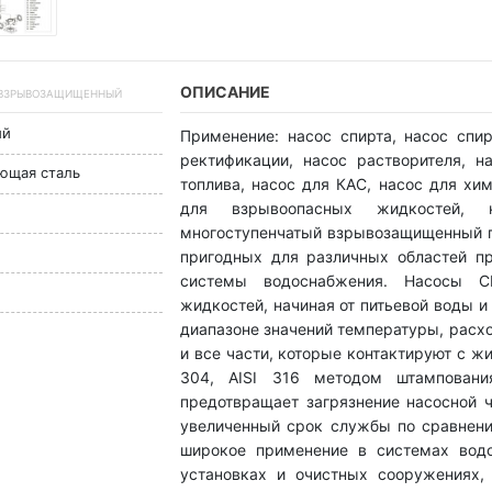
ОПИСАНИЕ
ТА ВЗРЫВОЗАЩИЩЕННЫЙ
ый
Применение: насос спирта, насос спи
ректификации, насос растворителя, н
еющая сталь
топлива, насос для КАС, насос для хим
для взрывоопасных жидкостей, 
многоступенчатый взрывозащищенный п
пригодных для различных областей п
системы водоснабжения. Насосы C
жидкостей, начиная от питьевой воды 
диапазоне значений температуры, расх
и все части, которые контактируют с ж
304, AISI 316 методом штамповани
предотвращает загрязнение насосной ч
увеличенный срок службы по сравнени
широкое применение в системах водо
установках и очистных сооружениях, 