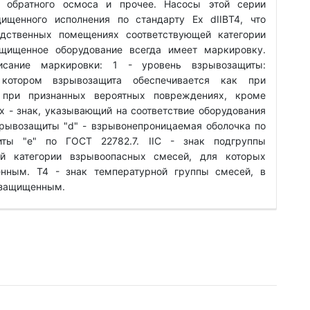
ы обратного осмоса и прочее. Насосы этой серии
ищенного исполнения по стандарту Ex dIIBT4, что
одственных помещениях соответствующей категории
щищенное оборудование всегда имеет маркировку.
исание маркировки: 1 - уровень взрывозащиты:
 котором взрывозащита обеспечивается как при
при признанных вероятных повреждениях, кроме
 - знак, указывающий на соответствие оборудования
зрывозащиты "d" - взрывонепроницаемая оболочка по
ты "е" по ГОСТ 22782.7. IIС - знак подгруппы
ий категории взрывоопасных смесей, для которых
нным. Т4 - знак температурной группы смесей, в
озащищенным.