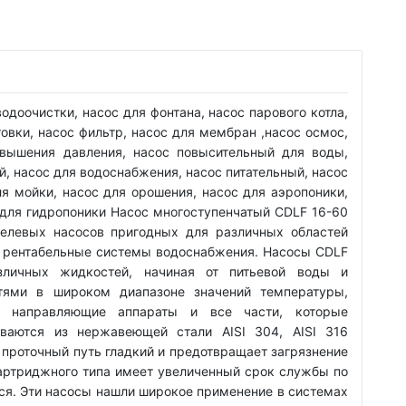
одоочистки, насос для фонтана, насос парового котла,
овки, насос фильтр, насос для мембран ,насос осмос,
овышения давления, насос повысительный для воды,
, насос для водоснабжения, насос питательный, насос
ля мойки, насос для орошения, насос для аэропоники,
для гидропоники Насос многоступенчатый CDLF 16-60
целевых насосов пригодных для различных областей
и рентабельные системы водоснабжения. Насосы CDLF
зличных жидкостей, начиная от питьевой воды и
тями в широком диапазоне значений температуры,
, направляющие аппараты и все части, которые
иваются из нержавеющей стали AISI 304, AISI 316
, проточный путь гладкий и предотвращает загрязнение
картриджного типа имеет увеличенный срок службы по
ся. Эти насосы нашли широкое применение в системах