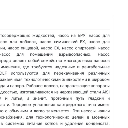
ртосодержащих жидкостей, насос на БРУ, насос для
асос для добавок, насос химический EX, насос для
ии, насос пищевой, насос EX, насос спиртовой, насос
насос для помещений взрывоопасных. Насос
редставляет собой семейство многоцелевых насосов
рименения, где требуются надежные и рентабельные
DLF используются для перекачивания различных
и заканчивая технологическими жидкостями в широком
ода и напора. Рабочее колесо, направляющие аппараты
идкостью, изготавливаются из нержавеющей стали AISI
я и литья, а значит, проточный путь гладкий и
асти. Торцевое уплотнение картриджного типа имеет
ю с обычным и легко заменяется. Эти насосы нашли
снабжения, для технологических целей, в моечных
в системах питания котлов и удаления конденсата,