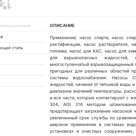
ОПИСАНИЕ
А ВЗРЫВОЗАЩИЩЕННЫЙ
ый
Применение: насос спирта, насос спи
ректификации, насос растворителя, н
еющая сталь
топлива, насос для КАС, насос для хим
для взрывоопасных жидкостей, 
многоступенчатый взрывозащищенный п
пригодных для различных областей п
системы водоснабжения. Насосы C
жидкостей, начиная от питьевой воды 
диапазоне значений температуры, расх
и все части, которые контактируют с ж
304, AISI 316 методом штамповани
предотвращает загрязнение насосной ч
увеличенный срок службы по сравнени
широкое применение в системах водо
установках и очистных сооружениях, 