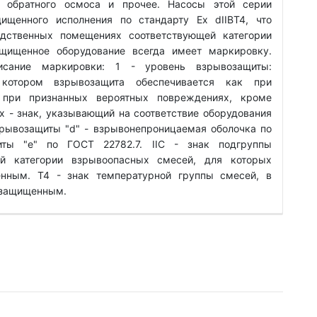
ы обратного осмоса и прочее. Насосы этой серии
ищенного исполнения по стандарту Ex dIIBT4, что
одственных помещениях соответствующей категории
щищенное оборудование всегда имеет маркировку.
исание маркировки: 1 - уровень взрывозащиты:
 котором взрывозащита обеспечивается как при
при признанных вероятных повреждениях, кроме
 - знак, указывающий на соответствие оборудования
зрывозащиты "d" - взрывонепроницаемая оболочка по
ты "е" по ГОСТ 22782.7. IIС - знак подгруппы
ий категории взрывоопасных смесей, для которых
нным. Т4 - знак температурной группы смесей, в
озащищенным.