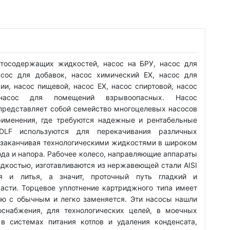
ртосодержащих жидкостей, насос на БРУ, насос для
асос для добавок, насос химический EX, насос для
ии, насос пищевой, насос EX, насос спиртовой, насос
насос для помещений взрывоопасных. Насос
редставляет собой семейство многоцелевых насосов
рименения, где требуются надежные и рентабельные
DLF используются для перекачивания различных
и заканчивая технологическими жидкостями в широком
ода и напора. Рабочее колесо, направляющие аппараты
идкостью, изготавливаются из нержавеющей стали AISI
я и литья, а значит, проточный путь гладкий и
асти. Торцевое уплотнение картриджного типа имеет
ю с обычным и легко заменяется. Эти насосы нашли
снабжения, для технологических целей, в моечных
в системах питания котлов и удаления конденсата,