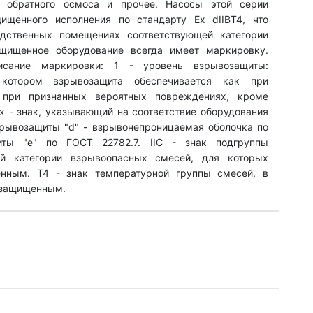
ы обратного осмоса и прочее. Насосы этой серии
ищенного исполнения по стандарту Ex dIIBT4, что
одственных помещениях соответствующей категории
щищенное оборудование всегда имеет маркировку.
исание маркировки: 1 - уровень взрывозащиты:
 котором взрывозащита обеспечивается как при
при признанных вероятных повреждениях, кроме
 - знак, указывающий на соответствие оборудования
зрывозащиты "d" - взрывонепроницаемая оболочка по
ты "е" по ГОСТ 22782.7. IIС - знак подгруппы
ий категории взрывоопасных смесей, для которых
нным. Т4 - знак температурной группы смесей, в
озащищенным.