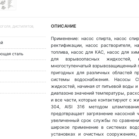
ОПИСАНИЕ
ЛКОГОЛЯ, ДИСТИЛЯТОВ,
Применение: насос спирта, насос спи
ый
ректификации, насос растворителя, н
топлива, насос для КАС, насос для хим
еющая сталь
для взрывоопасных жидкостей, 
многоступенчатый взрывозащищенный п
пригодных для различных областей п
системы водоснабжения. Насосы C
жидкостей, начиная от питьевой воды 
диапазоне значений температуры, расх
и все части, которые контактируют с ж
304, AISI 316 методом штамповани
предотвращает загрязнение насосной ч
увеличенный срок службы по сравнени
широкое применение в системах водо
установках и очистных сооружениях, 