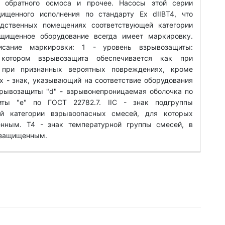
ы обратного осмоса и прочее. Насосы этой серии
ищенного исполнения по стандарту Ex dIIBT4, что
одственных помещениях соответствующей категории
щищенное оборудование всегда имеет маркировку.
исание маркировки: 1 - уровень взрывозащиты:
 котором взрывозащита обеспечивается как при
при признанных вероятных повреждениях, кроме
 - знак, указывающий на соответствие оборудования
зрывозащиты "d" - взрывонепроницаемая оболочка по
ты "е" по ГОСТ 22782.7. IIС - знак подгруппы
ий категории взрывоопасных смесей, для которых
нным. Т4 - знак температурной группы смесей, в
озащищенным.