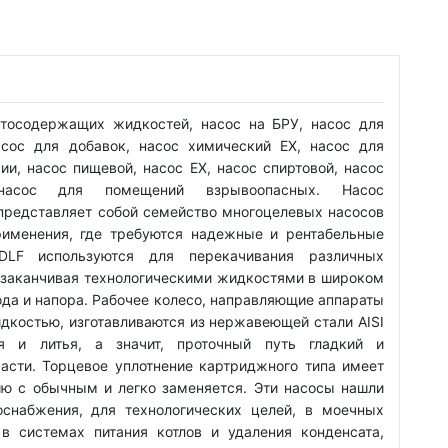
ртосодержащих жидкостей, насос на БРУ, насос для
асос для добавок, насос химический EX, насос для
ии, насос пищевой, насос EX, насос спиртовой, насос
насос для помещений взрывоопасных. Насос
редставляет собой семейство многоцелевых насосов
рименения, где требуются надежные и рентабельные
DLF используются для перекачивания различных
и заканчивая технологическими жидкостями в широком
ода и напора. Рабочее колесо, направляющие аппараты
идкостью, изготавливаются из нержавеющей стали AISI
я и литья, а значит, проточный путь гладкий и
асти. Торцевое уплотнение картриджного типа имеет
ю с обычным и легко заменяется. Эти насосы нашли
снабжения, для технологических целей, в моечных
в системах питания котлов и удаления конденсата,