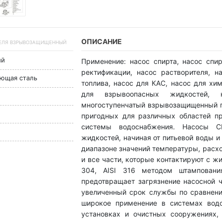
ОПИСАНИЕ
РИТЕЛЯ ВЗРЫВОЗАЩИЩЕННЫЙ
ый
Применение: насос спирта, насос спи
ректификации, насос растворителя, н
еющая сталь
топлива, насос для КАС, насос для хим
для взрывоопасных жидкостей, 
многоступенчатый взрывозащищенный п
пригодных для различных областей п
системы водоснабжения. Насосы C
жидкостей, начиная от питьевой воды 
диапазоне значений температуры, расх
и все части, которые контактируют с ж
304, AISI 316 методом штамповани
предотвращает загрязнение насосной ч
увеличенный срок службы по сравнени
широкое применение в системах водо
установках и очистных сооружениях, 