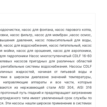
одоочистки, насос для фонтана, насос парового котла,
овки, насос фильтр, насос для мембран ,насос осмос,
овышения давления, насос повысительный для воды,
, насос для водоснабжения, насос питательный, насос
ля мойки, насос для орошения, насос для аэропоники,
для гидропоники Насос многоступенчатый CDLF 16-60
целевых насосов пригодных для различных областей
и рентабельные системы водоснабжения. Насосы CDLF
зличных жидкостей, начиная от питьевой воды и
тями в широком диапазоне значений температуры,
, направляющие аппараты и все части, которые
иваются из нержавеющей стали AISI 304, AISI 316
, проточный путь гладкий и предотвращает загрязнение
картриджного типа имеет увеличенный срок службы по
ся. Эти насосы нашли широкое применение в системах