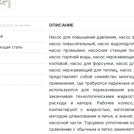
ОПИСАНИЕ
АТЫЙ ДЛЯ CIP МОЙКИ
ый
Насос для повышения давления, насос в
насос повысительный, насос водоподгот
еющая сталь
насос промывки, насосная станция п
насос горячей воды, насос нержавеющий
котловой, насос для форсунки, насос д
насос нержавеющий для теплиц, насос 
представляет собой семейство много
применения, где требуются надежные 
используются для перекачивания ра
заканчивая технологическими жидкос
расхода и напора. Рабочее колесо
контактируют с жидкостью, изготавл
методом штампования и литья, а значит
насосной части. Торцевое уплотнение 
сравнению с обычным и легко заменяет