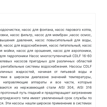
одоочистки, насос для фонтана, насос парового котла,
овки, насос фильтр, насос для мембран ,насос осмос,
овышения давления, насос повысительный для воды,
, насос для водоснабжения, насос питательный, насос
ля мойки, насос для орошения, насос для аэропоники,
для гидропоники Насос многоступенчатый CDLF 16-60
целевых насосов пригодных для различных областей
и рентабельные системы водоснабжения. Насосы CDLF
зличных жидкостей, начиная от питьевой воды и
тями в широком диапазоне значений температуры,
, направляющие аппараты и все части, которые
иваются из нержавеющей стали AISI 304, AISI 316
, проточный путь гладкий и предотвращает загрязнение
картриджного типа имеет увеличенный срок службы по
ся. Эти насосы нашли широкое применение в системах