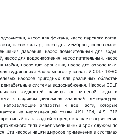
одоочистки, насос для фонтана, насос парового котла,
овки, насос фильтр, насос для мембран ,насос осмос,
овышения давления, насос повысительный для воды,
, насос для водоснабжения, насос питательный, насос
ля мойки, насос для орошения, насос для аэропоники,
для гидропоники Насос многоступенчатый CDLF 16-60
целевых насосов пригодных для различных областей
и рентабельные системы водоснабжения. Насосы CDLF
зличных жидкостей, начиная от питьевой воды и
тями в широком диапазоне значений температуры,
, направляющие аппараты и все части, которые
иваются из нержавеющей стали AISI 304, AISI 316
, проточный путь гладкий и предотвращает загрязнение
картриджного типа имеет увеличенный срок службы по
ся. Эти насосы нашли широкое применение в системах